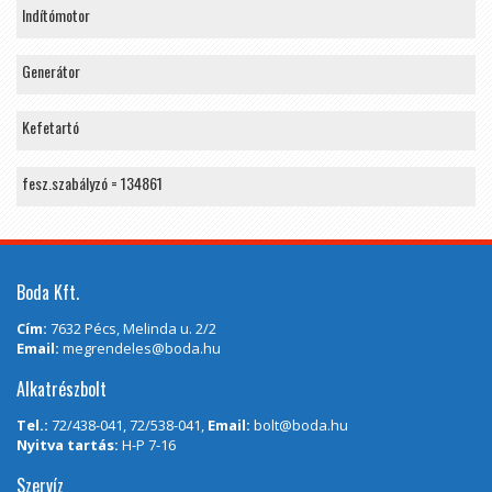
Indítómotor
Generátor
Kefetartó
fesz.szabályzó = 134861
Boda Kft.
Cím:
7632 Pécs, Melinda u. 2/2
Email:
megrendeles@boda.hu
Alkatrészbolt
Tel.:
72/438-041, 72/538-041,
Email:
bolt@boda.hu
Nyitva tartás:
H-P 7-16
Szervíz