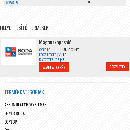
GYÁRTÓ:
OE
HELYETTESÍTŐ TERMÉKEK
Mágneskapcsoló
GYÁRTÓ:
UNIPOINT
FESZÜLTSÉG [V]:
12
KIVEZETÉS [DB]:
3
RÉSZLETEK
AJÁNLATKÉRÉS
TERMÉKKATEGÓRIÁK
AKKUMULÁTOROK/ELEMEK
EGYÉB BODA
EGYÉBP