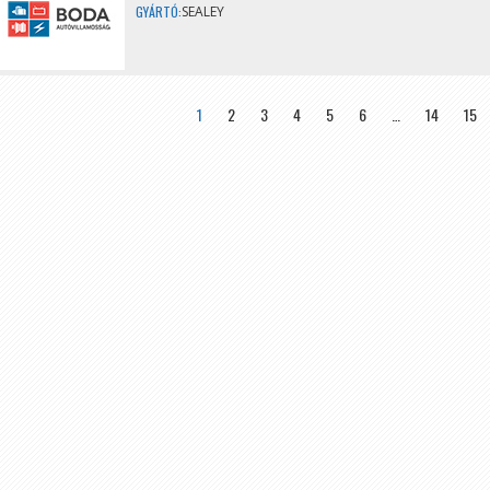
GYÁRTÓ:
SEALEY
»
1
2
3
4
5
6
…
14
15