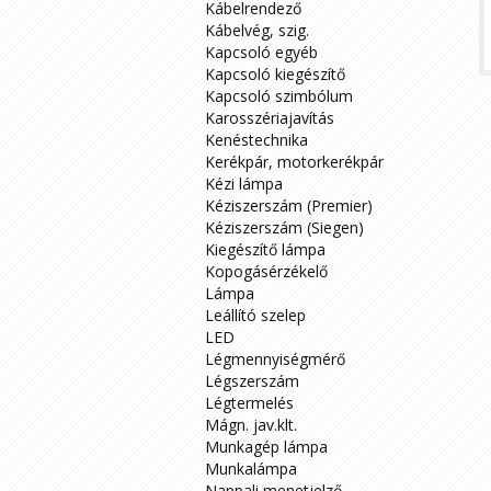
Kábelrendező
Kábelvég, szig.
Kapcsoló egyéb
Kapcsoló kiegészítő
Kapcsoló szimbólum
>
Karosszériajavítás
Kenéstechnika
Kerékpár, motorkerékpár
Kézi lámpa
Kéziszerszám (Premier)
Kéziszerszám (Siegen)
Kiegészítő lámpa
Kopogásérzékelő
Lámpa
Leállító szelep
LED
Légmennyiségmérő
Légszerszám
Légtermelés
Mágn. jav.klt.
Munkagép lámpa
Munkalámpa
Nappali menetjelző