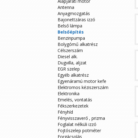
Alapjárati motor
Antenna
Anyagmozgatás
Bajonettzáras izzó
Belső lámpa
Belsőépítés
Benzinpumpa
Bolygómű alkatrész
Célszerszám
Diesel alk.
Dugvilla, aljzat
EGR szelep
Egyéb alkatrész
Egyenáramú motor kefe
Elektromos kéziszerszám
Elektronika
Emelés, vontatás
Fékszerkezetek
Fényhíd
Fényvisszaverő , prizma
Foglalat nélküli izzó
Fojtószelep potméter
Forgácsolás