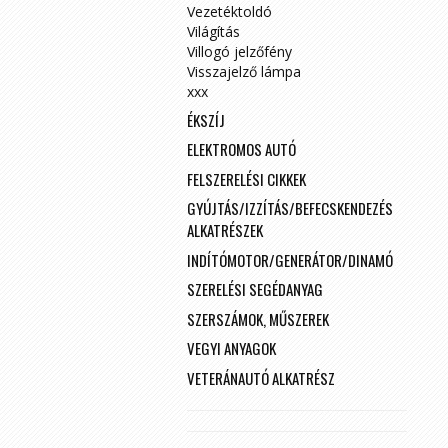
Vezetéktoldó
Világítás
Villogó jelzőfény
Visszajelző lámpa
xxx
ÉKSZÍJ
ELEKTROMOS AUTÓ
FELSZERELÉSI CIKKEK
GYÚJTÁS/IZZÍTÁS/BEFECSKENDEZÉS
ALKATRÉSZEK
INDÍTÓMOTOR/GENERÁTOR/DINAMÓ
SZERELÉSI SEGÉDANYAG
SZERSZÁMOK, MŰSZEREK
VEGYI ANYAGOK
VETERÁNAUTÓ ALKATRÉSZ