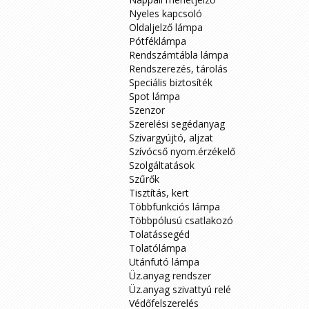
Nyeles kapcsoló
Oldaljelző lámpa
Pótféklámpa
Rendszámtábla lámpa
Rendszerezés, tárolás
Speciális biztosíték
Spot lámpa
Szenzor
Szerelési segédanyag
Szivargyújtó, aljzat
Szívócső nyom.érzékelő
Szolgáltatások
Szűrők
Tisztítás, kert
Többfunkciós lámpa
Többpólusú csatlakozó
Tolatássegéd
Tolatólámpa
Utánfutó lámpa
Üz.anyag rendszer
Üz.anyag szivattyú relé
Védőfelszerelés