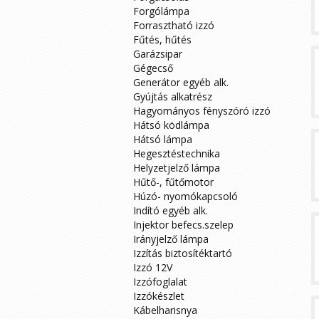
Forgólámpa
Forrasztható izzó
Fűtés, hűtés
Garázsipar
Gégecső
Generátor egyéb alk.
Gyújtás alkatrész
Hagyományos fényszóró izzó
Hátsó ködlámpa
Hátsó lámpa
Hegesztéstechnika
Helyzetjelző lámpa
Hűtő-, fűtőmotor
Húzó- nyomókapcsoló
Indító egyéb alk.
Injektor befecs.szelep
Irányjelző lámpa
Izzítás biztosítéktartó
Izzó 12V
Izzófoglalat
Izzókészlet
Kábelharisnya