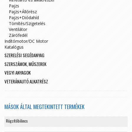
Pajzs
Pajzs+Állórész
Pajzs+Diódahíd
Tömítés/Szigetelés
Ventilátor
Zárófedél
Indítómotor/DC Motor
Katalógus
SZERELÉSI SEGÉDANYAG
SZERSZÁMOK, MŰSZEREK
VEGYI ANYAGOK
VETERÁNAUTÓ ALKATRÉSZ
MÁSOK ÁLTAL MEGTEKINTETT TERMÉKEK
Rögzítőbilincs