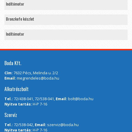
Indítómotor
Bronzkefe készlet
Indítómotor
Boda Kft.
Cím:
7632 Pécs, Melinda u. 2/2
Email:
megrendeles@boda.hu
Alkatrészbolt
Tel.:
72/438-041, 72/538-041,
Email:
bolt@boda.hu
Nyitva tartás:
H-P 7-16
Szervíz
Tel.:
72/538-042,
Email:
szerviz@boda.hu
Nyitva tartás:
H-P 7-16