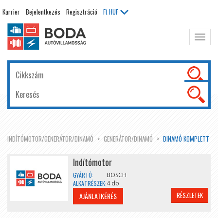
Karrier
Bejelentkezés
Regisztráció
Ft
HUF
Főme
kinyit
INDÍTÓMOTOR/GENERÁTOR/DINAMÓ
GENERÁTOR/DINAMÓ
DINAMÓ KOMPLETT
Indítómotor
GYÁRTÓ:
BOSCH
ALKATRÉSZEK:
4 db
RÉSZLETEK
AJÁNLATKÉRÉS