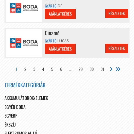
GYÁRTÓ:
OE
RÉSZLETEK
AJÁNLATKÉRÉS
Dinamó
GYÁRTÓ:
LUCAS
RÉSZLETEK
AJÁNLATKÉRÉS
1
2
3
4
5
6
…
29
30
31
TERMÉKKATEGÓRIÁK
AKKUMULÁTOROK/ELEMEK
EGYÉB BODA
EGYÉBP
ÉKSZÍJ
ELEKTROMOS AUTÓ