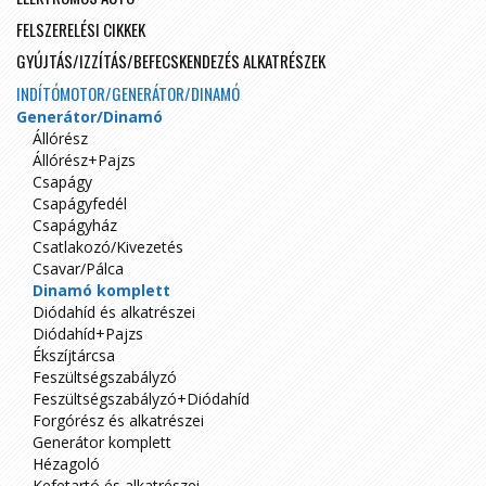
FELSZERELÉSI CIKKEK
GYÚJTÁS/IZZÍTÁS/BEFECSKENDEZÉS ALKATRÉSZEK
INDÍTÓMOTOR/GENERÁTOR/DINAMÓ
Generátor/Dinamó
Állórész
Állórész+Pajzs
Csapágy
Csapágyfedél
Csapágyház
Csatlakozó/Kivezetés
Csavar/Pálca
Dinamó komplett
Diódahíd és alkatrészei
Diódahíd+Pajzs
Ékszíjtárcsa
Feszültségszabályzó
Feszültségszabályzó+Diódahíd
Forgórész és alkatrészei
Generátor komplett
Hézagoló
Kefetartó és alkatrészei