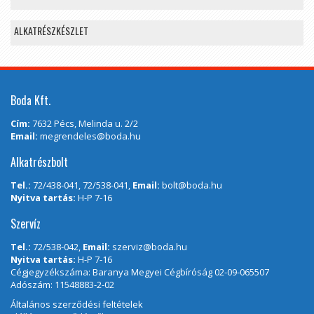
ALKATRÉSZKÉSZLET
Boda Kft.
Cím:
7632 Pécs, Melinda u. 2/2
Email:
megrendeles@boda.hu
Alkatrészbolt
Tel.:
72/438-041, 72/538-041,
Email:
bolt@boda.hu
Nyitva tartás:
H-P 7-16
Szervíz
Tel.:
72/538-042,
Email:
szerviz@boda.hu
Nyitva tartás:
H-P 7-16
Cégjegyzékszáma: Baranya Megyei Cégbíróság 02-09-065507
Adószám: 11548883-2-02
Általános szerződési feltételek