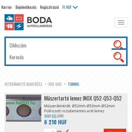
Karrier
Bejelentkezés
Regisztráció
Ft
HUF
Főme
kinyit
VETERÁNAUTÓ ALKATRÉSZ
FIAT 600
TUNING
Műszertartó lemez INOX Q52-Q53-Q52
Műszerátmérők: Ø52mm-Ø53mm-Ø52mm
Polírozott rozsdamentes acél lemez
SÚLY [G]:
200
6 210 HUF