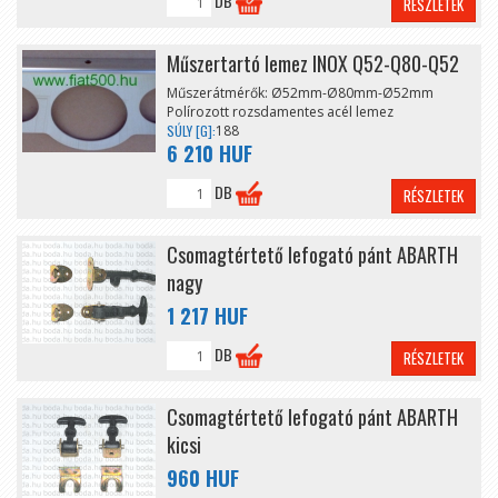
DB
RÉSZLETEK
Műszertartó lemez INOX Q52-Q80-Q52
Műszerátmérők: Ø52mm-Ø80mm-Ø52mm
Polírozott rozsdamentes acél lemez
SÚLY [G]:
188
6 210 HUF
DB
RÉSZLETEK
Csomagtértető lefogató pánt ABARTH
nagy
1 217 HUF
DB
RÉSZLETEK
Csomagtértető lefogató pánt ABARTH
kicsi
960 HUF