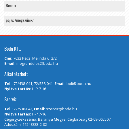
Bendix
pajzs /megszűnik/
Boda Kft.
Cím:
7632 Pécs, Melinda u. 2/2
Email:
megrendeles@boda.hu
Alkatrészbolt
Tel.:
72/438-041, 72/538-041,
Email:
bolt@boda.hu
Nyitva tartás:
H-P 7-16
Szervíz
Tel.:
72/538-042,
Email:
szerviz@boda.hu
Nyitva tartás:
H-P 7-16
Cégjegyzékszáma: Baranya Megyei Cégbíróság 02-09-065507
Adószám: 11548883-2-02