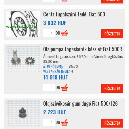
Centrifugálszűrő fedél Fiat 500
3 632 HUF
DB
RÉSZLETEK
Olajpumpa fogaskerék készlet Fiat 500R
Átmérő fogcsúcson: 36,70 mm Átmérő fogközön:
35,30 mm
ÁTMÉRŐ [MM]:
36,70
VASTAGSÁG [MM]:
14
14 919 HUF
DB
RÉSZLETEK
Olajszívókosár gumidugó Fiat 500/126
2 723 HUF
DB
RÉSZLETEK