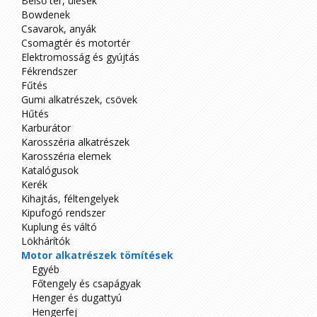
Belső tér, ülések
Bowdenek
Csavarok, anyák
Csomagtér és motortér
Elektromosság és gyújtás
Fékrendszer
Fűtés
Gumi alkatrészek, csövek
Hűtés
Karburátor
Karosszéria alkatrészek
Karosszéria elemek
Katalógusok
Kerék
Kihajtás, féltengelyek
Kipufogó rendszer
Kuplung és váltó
Lökhárítók
Motor alkatrészek tömítések
Egyéb
Főtengely és csapágyak
Henger és dugattyú
Hengerfej