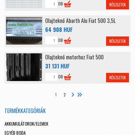
DB
RÉSZLETEK
Olajteknő Abarth Alu Fiat 500 3,5L
64 908 HUF
DB
RÉSZLETEK
Olajteknő motorhoz Fiat 500
31 131 HUF
DB
RÉSZLETEK
1
2
TERMÉKKATEGÓRIÁK
AKKUMULÁTOROK/ELEMEK
EGYÉB BODA