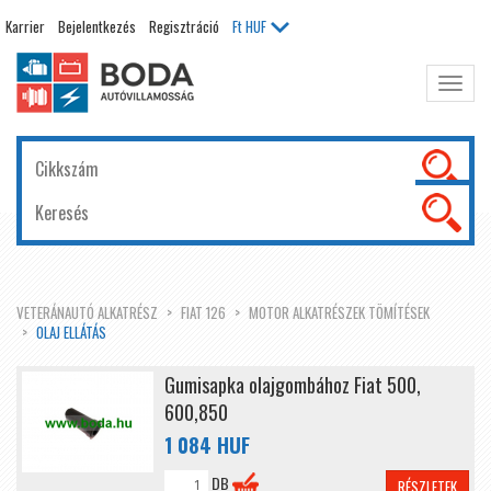
Karrier
Bejelentkezés
Regisztráció
Ft
HUF
Főme
kinyit
VETERÁNAUTÓ ALKATRÉSZ
FIAT 126
MOTOR ALKATRÉSZEK TÖMÍTÉSEK
OLAJ ELLÁTÁS
Gumisapka olajgombához Fiat 500,
600,850
1 084 HUF
DB
RÉSZLETEK