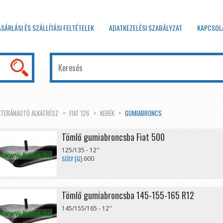
ÁSÁRLÁSI ÉS SZÁLLÍTÁSI FELTÉTELEK
ADATKEZELÉSI SZABÁLYZAT
KAPCSOL
ETERÁNAUTÓ ALKATRÉSZ
FIAT 126
KERÉK
GUMIABRONCS
Tömlő gumiabroncsba Fiat 500
125/135 - 12''
SÚLY [G]:
600
Tömlő gumiabroncsba 145-155-165 R12
145/155/165 - 12''