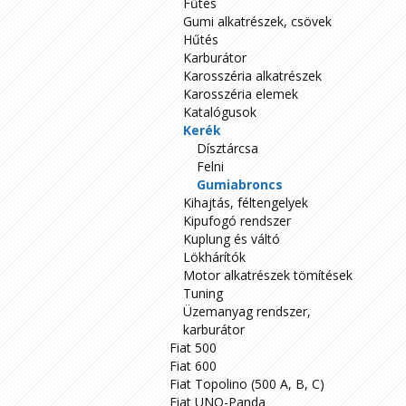
Fűtés
Gumi alkatrészek, csövek
Hűtés
Karburátor
Karosszéria alkatrészek
Karosszéria elemek
Katalógusok
Kerék
Dísztárcsa
Felni
Gumiabroncs
Kihajtás, féltengelyek
Kipufogó rendszer
Kuplung és váltó
Lökhárítók
Motor alkatrészek tömítések
Tuning
Üzemanyag rendszer,
karburátor
Fiat 500
Fiat 600
Fiat Topolino (500 A, B, C)
Fiat UNO-Panda