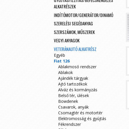
GYÚJTÁS/IZZÍTÁS/BEFECSKENDEZÉS
ALKATRÉSZEK
INDÍTÓMOTOR/GENERÁTOR/DINAMÓ
SZERELÉSI SEGÉDANYAG
SZERSZÁMOK, MŰSZEREK
VEGYI ANYAGOK
VETERÁNAUTÓ ALKATRÉSZ
Egyéb
Fiat 126
Ablakmosó rendszer
Ablakok
Ajándék tárgyak
Ajtó tartozékok
Alváz és kormányzás
Belső tér, ülések
Bowdenek
Csavarok, anyák
Csomagtér és motortér
Elektromosság és gyújtás
Fékrendszer