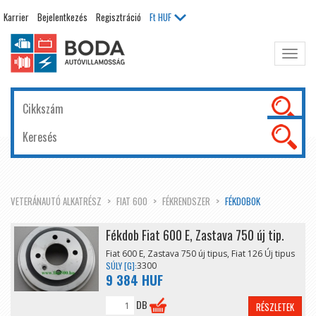
Karrier
Bejelentkezés
Regisztráció
Ft
HUF
Főme
kinyit
VETERÁNAUTÓ ALKATRÉSZ
FIAT 600
FÉKRENDSZER
FÉKDOBOK
Fékdob Fiat 600 E, Zastava 750 új tip.
Fiat 600 E, Zastava 750 új tipus, Fiat 126 Új tipus
SÚLY [G]:
3300
9 384 HUF
DB
RÉSZLETEK