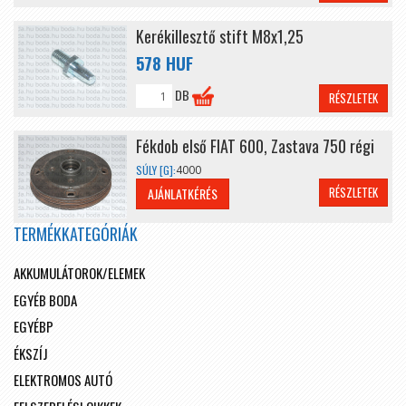
Kerékillesztő stift M8x1,25
578 HUF
DB
RÉSZLETEK
Fékdob első FIAT 600, Zastava 750 régi
SÚLY [G]:
4000
RÉSZLETEK
AJÁNLATKÉRÉS
TERMÉKKATEGÓRIÁK
AKKUMULÁTOROK/ELEMEK
EGYÉB BODA
EGYÉBP
ÉKSZÍJ
ELEKTROMOS AUTÓ