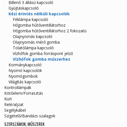
Billenő 3 állású kapcsoló
Gyújtáskapcsoló
Kézi érintés nélküli kapcsolók
Féklámpa kapcsoló
Hőgomba hűtőventillátorhoz
Hőgomba hűtőventillátorhoz 2 fokozatú
Olajnyomás kapcsoló
Olajnyomás mérő gomba
Tolatólámpa kapcsoló
Vízhőfok gomba forráspont jelző
Vízhőfok gomba műszerhez
Kormánykapcsoló
Nyomó kapcsolók
Nyomógombok
Világítás kapcsoló
Kontrollámpák
Kötőelem/Forrasztás
Kürt
Relé/aljzat
Segélykábel
Szigetelő/Bandázs szalagok
SZERSZÁMOK, MŰSZEREK