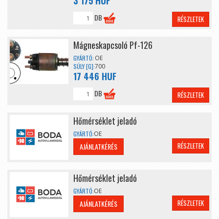
3 175 HUF
DB
RÉSZLETEK
Mágneskapcsoló Pf-126
GYÁRTÓ:
OE
SÚLY [G]:
700
17 446 HUF
DB
RÉSZLETEK
Hőmérséklet jeladó
GYÁRTÓ:
OE
RÉSZLETEK
AJÁNLATKÉRÉS
Hőmérséklet jeladó
GYÁRTÓ:
OE
RÉSZLETEK
AJÁNLATKÉRÉS