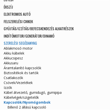
ÉKSZÍJ
ELEKTROMOS AUTÓ
FELSZERELÉSI CIKKEK
GYÚJTÁS/IZZÍTÁS/BEFECSKENDEZÉS ALKATRÉSZEK
INDÍTÓMOTOR/GENERÁTOR/DINAMÓ
SZERELÉSI SEGÉDANYAG
Ablakmosó motor
Akku kábelek
Akkucsipesz
Akkusaru
Áramtalanító kapcsolók
Biztosítékok és tartók
Csatlakozók
Csövek/Vezetékek
Izzók
Kábel átvezető, gumidugó, gumipipa
Kábelvégek/szigetelők
Kapcsolók/Nyomógombok
Billenő 2 állású kapcsoló