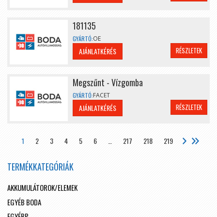
181135
GYÁRTÓ:
OE
RÉSZLETEK
AJÁNLATKÉRÉS
Megszűnt - Vízgomba
GYÁRTÓ:
FACET
RÉSZLETEK
AJÁNLATKÉRÉS
1
2
3
4
5
6
…
217
218
219
TERMÉKKATEGÓRIÁK
AKKUMULÁTOROK/ELEMEK
EGYÉB BODA
EGYÉBP