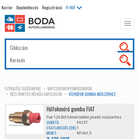
Karrier
Bejelentkezés
Regisztráció
Ft
HUF
Főme
kinyit
SZERELÉSI SEGÉDANYAG
KAPCSOLÓK/NYOMÓGOMBOK
KÉZI ÉRINTÉS NÉLKÜLI KAPCSOLÓK
VÍZHŐFOK GOMBA MŰSZERHEZ
Hőfokmérő gomba FIAT
Fiat 126 BIS hőmérséklet jeladó műszerhez
GYÁRTÓ:
FACET
CSATLAKOZÁS [DB]:
1
MENET:
M16x1,5