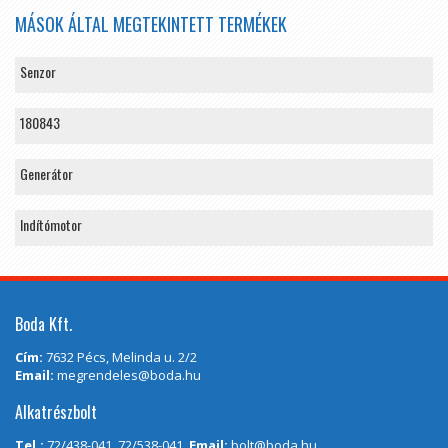
MÁSOK ÁLTAL MEGTEKINTETT TERMÉKEK
Senzor
180843
Generátor
Indítómotor
Boda Kft.
Cím:
7632 Pécs, Melinda u. 2/2
Email:
megrendeles@boda.hu
Alkatrészbolt
Tel.:
72/438-041, 72/538-041,
Email:
bolt@boda.hu