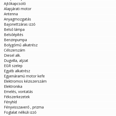
Ajtókapcsoló
Alapjárati motor
Antenna
Anyagmozgatás
Bajonettzáras izzó
Belső lámpa
Belsőépítés
Benzinpumpa
Bolygómű alkatrész
Célszerszám
Diesel alk.
Dugvilla, aljzat
EGR szelep
Egyéb alkatrész
Egyenáramú motor kefe
Elektromos kéziszerszám
Elektronika
Emelés, vontatás
Fékszerkezetek
Fényhíd
Fényvisszaverő , prizma
Foglalat nélküli izzó