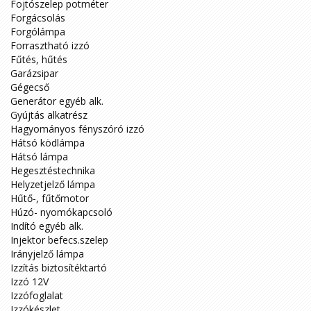
Fojtószelep potméter
Forgácsolás
Forgólámpa
Forrasztható izzó
Fűtés, hűtés
Garázsipar
Gégecső
Generátor egyéb alk.
Gyújtás alkatrész
Hagyományos fényszóró izzó
Hátsó ködlámpa
Hátsó lámpa
Hegesztéstechnika
Helyzetjelző lámpa
Hűtő-, fűtőmotor
Húzó- nyomókapcsoló
Indító egyéb alk.
Injektor befecs.szelep
Irányjelző lámpa
Izzítás biztosítéktartó
Izzó 12V
Izzófoglalat
Izzókészlet