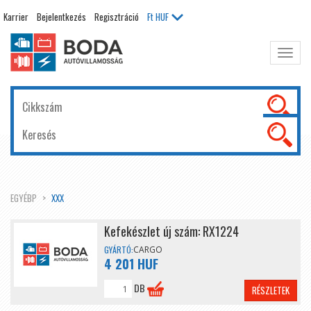
Karrier
Bejelentkezés
Regisztráció
Ft
HUF
Főme
kinyit
EGYÉBP
XXX
Kefekészlet új szám: RX1224
GYÁRTÓ:
CARGO
4 201 HUF
DB
RÉSZLETEK