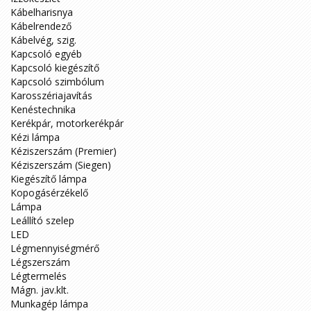
Kábelharisnya
Kábelrendező
Kábelvég, szig.
Kapcsoló egyéb
Kapcsoló kiegészítő
Kapcsoló szimbólum
Karosszériajavítás
Kenéstechnika
Kerékpár, motorkerékpár
Kézi lámpa
Kéziszerszám (Premier)
Kéziszerszám (Siegen)
Kiegészítő lámpa
Kopogásérzékelő
Lámpa
Leállító szelep
LED
Légmennyiségmérő
Légszerszám
Légtermelés
Mágn. jav.klt.
Munkagép lámpa