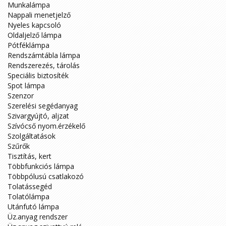
Munkalámpa
Nappali menetjelző
Nyeles kapcsoló
Oldaljelző lámpa
Pótféklámpa
Rendszámtábla lámpa
Rendszerezés, tárolás
Speciális biztosíték
Spot lámpa
Szenzor
Szerelési segédanyag
Szivargyújtó, aljzat
Szívócső nyom.érzékelő
Szolgáltatások
Szűrők
Tisztítás, kert
Többfunkciós lámpa
Többpólusú csatlakozó
Tolatássegéd
Tolatólámpa
Utánfutó lámpa
Üz.anyag rendszer