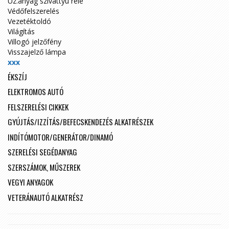
Üz.anyag szivattyú relé
Védőfelszerelés
Vezetéktoldó
Világítás
Villogó jelzőfény
Visszajelző lámpa
xxx
ÉKSZÍJ
ELEKTROMOS AUTÓ
FELSZERELÉSI CIKKEK
GYÚJTÁS/IZZÍTÁS/BEFECSKENDEZÉS ALKATRÉSZEK
INDÍTÓMOTOR/GENERÁTOR/DINAMÓ
SZERELÉSI SEGÉDANYAG
SZERSZÁMOK, MŰSZEREK
VEGYI ANYAGOK
VETERÁNAUTÓ ALKATRÉSZ