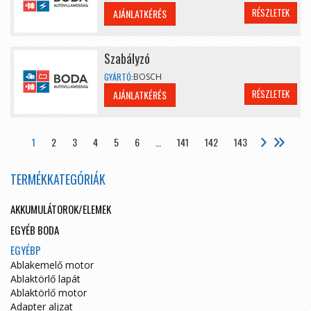
RÉSZLETEK
AJÁNLATKÉRÉS
Szabályzó
GYÁRTÓ:
BOSCH
RÉSZLETEK
AJÁNLATKÉRÉS
1
2
3
4
5
6
…
141
142
143
TERMÉKKATEGÓRIÁK
AKKUMULÁTOROK/ELEMEK
EGYÉB BODA
EGYÉBP
Ablakemelő motor
Ablaktörlő lapát
Ablaktörlő motor
Adapter aljzat