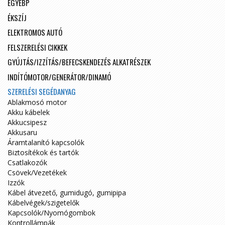
EGYÉBP
ÉKSZÍJ
ELEKTROMOS AUTÓ
FELSZERELÉSI CIKKEK
GYÚJTÁS/IZZÍTÁS/BEFECSKENDEZÉS ALKATRÉSZEK
INDÍTÓMOTOR/GENERÁTOR/DINAMÓ
SZERELÉSI SEGÉDANYAG
Ablakmosó motor
Akku kábelek
Akkucsipesz
Akkusaru
Áramtalanító kapcsolók
Biztosítékok és tartók
Csatlakozók
Csövek/Vezetékek
Izzók
Kábel átvezető, gumidugó, gumipipa
Kábelvégek/szigetelők
Kapcsolók/Nyomógombok
Kontrollámpák