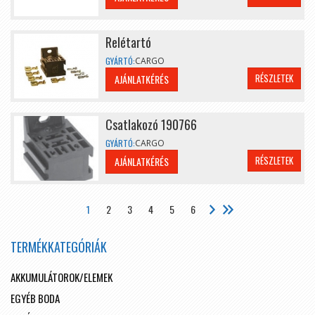
Relétartó
GYÁRTÓ:
CARGO
RÉSZLETEK
AJÁNLATKÉRÉS
Csatlakozó 190766
GYÁRTÓ:
CARGO
RÉSZLETEK
AJÁNLATKÉRÉS
1
2
3
4
5
6
TERMÉKKATEGÓRIÁK
AKKUMULÁTOROK/ELEMEK
EGYÉB BODA