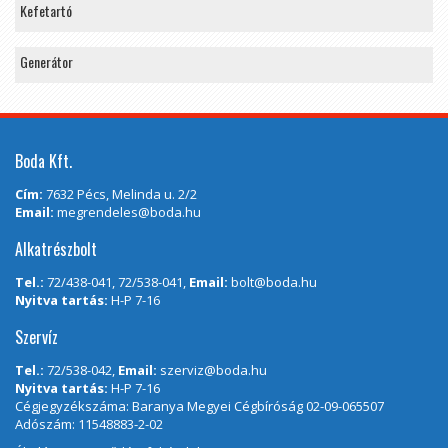
Kefetartó
Generátor
Boda Kft.
Cím:
7632 Pécs, Melinda u. 2/2
Email:
megrendeles@boda.hu
Alkatrészbolt
Tel.:
72/438-041, 72/538-041,
Email:
bolt@boda.hu
Nyitva tartás:
H-P 7-16
Szervíz
Tel.:
72/538-042,
Email:
szerviz@boda.hu
Nyitva tartás:
H-P 7-16
Cégjegyzékszáma: Baranya Megyei Cégbíróság 02-09-065507
Adószám: 11548883-2-02