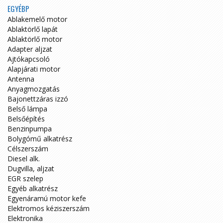
EGYÉBP
Ablakemelő motor
Ablaktörlő lapát
Ablaktörlő motor
Adapter aljzat
Ajtókapcsoló
Alapjárati motor
Antenna
Anyagmozgatás
Bajonettzáras izzó
Belső lámpa
Belsőépítés
Benzinpumpa
Bolygómű alkatrész
Célszerszám
Diesel alk.
Dugvilla, aljzat
EGR szelep
Egyéb alkatrész
Egyenáramú motor kefe
Elektromos kéziszerszám
Elektronika