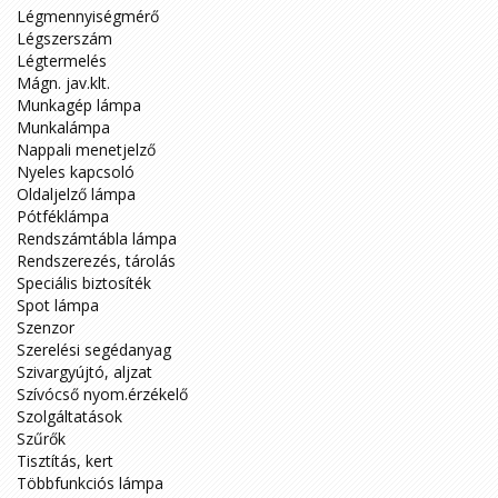
Légmennyiségmérő
Légszerszám
Légtermelés
Mágn. jav.klt.
Munkagép lámpa
Munkalámpa
Nappali menetjelző
Nyeles kapcsoló
Oldaljelző lámpa
Pótféklámpa
Rendszámtábla lámpa
Rendszerezés, tárolás
Speciális biztosíték
Spot lámpa
Szenzor
Szerelési segédanyag
Szivargyújtó, aljzat
Szívócső nyom.érzékelő
Szolgáltatások
Szűrők
Tisztítás, kert
Többfunkciós lámpa