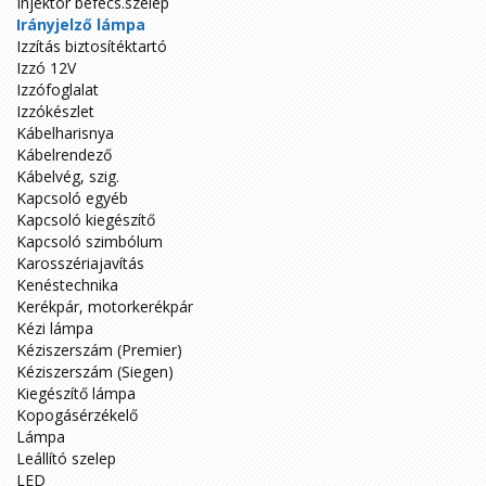
Injektor befecs.szelep
Irányjelző lámpa
Izzítás biztosítéktartó
Izzó 12V
Izzófoglalat
Izzókészlet
Kábelharisnya
Kábelrendező
Kábelvég, szig.
Kapcsoló egyéb
Kapcsoló kiegészítő
Kapcsoló szimbólum
Karosszériajavítás
Kenéstechnika
Kerékpár, motorkerékpár
Kézi lámpa
Kéziszerszám (Premier)
Kéziszerszám (Siegen)
Kiegészítő lámpa
Kopogásérzékelő
Lámpa
Leállító szelep
LED