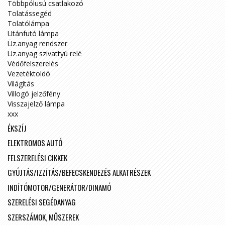
Többpólusú csatlakozó
Tolatássegéd
Tolatólámpa
Utánfutó lámpa
Üz.anyag rendszer
Üz.anyag szivattyú relé
Védőfelszerelés
Vezetéktoldó
Világítás
Villogó jelzőfény
Visszajelző lámpa
xxx
ÉKSZÍJ
ELEKTROMOS AUTÓ
FELSZERELÉSI CIKKEK
GYÚJTÁS/IZZÍTÁS/BEFECSKENDEZÉS ALKATRÉSZEK
INDÍTÓMOTOR/GENERÁTOR/DINAMÓ
SZERELÉSI SEGÉDANYAG
SZERSZÁMOK, MŰSZEREK