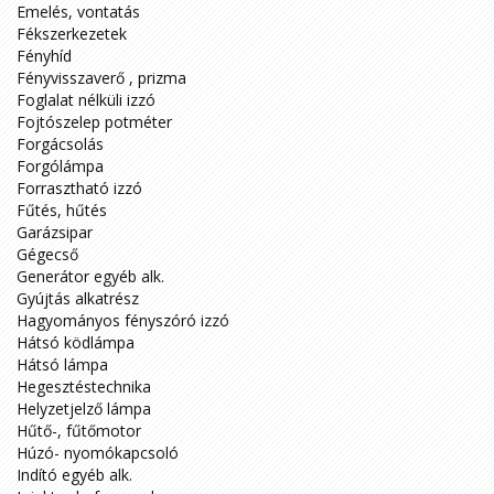
Emelés, vontatás
Fékszerkezetek
Fényhíd
Fényvisszaverő , prizma
Foglalat nélküli izzó
Fojtószelep potméter
Forgácsolás
Forgólámpa
Forrasztható izzó
Fűtés, hűtés
Garázsipar
Gégecső
Generátor egyéb alk.
Gyújtás alkatrész
Hagyományos fényszóró izzó
Hátsó ködlámpa
Hátsó lámpa
Hegesztéstechnika
Helyzetjelző lámpa
Hűtő-, fűtőmotor
Húzó- nyomókapcsoló
Indító egyéb alk.