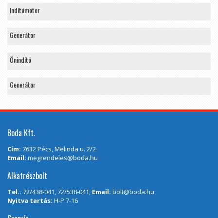
Indítómotor
Generátor
Önindító
Generátor
Boda Kft.
Cím:
7632 Pécs, Melinda u. 2/2
Email:
megrendeles@boda.hu
Alkatrészbolt
Tel.:
72/438-041, 72/538-041,
Email:
bolt@boda.hu
Nyitva tartás:
H-P 7-16