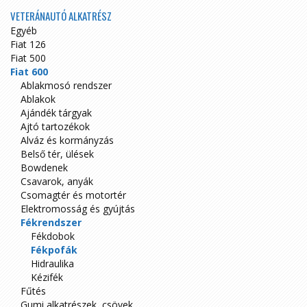
VETERÁNAUTÓ ALKATRÉSZ
Egyéb
Fiat 126
Fiat 500
Fiat 600
Ablakmosó rendszer
Ablakok
Ajándék tárgyak
Ajtó tartozékok
Alváz és kormányzás
Belső tér, ülések
Bowdenek
Csavarok, anyák
Csomagtér és motortér
Elektromosság és gyújtás
Fékrendszer
Fékdobok
Fékpofák
Hidraulika
Kézifék
Fűtés
Gumi alkatrészek, csövek