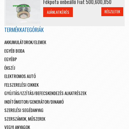
Fékpofa önbeálló Fiat 500,600,850
RÉSZLETEK
AJÁNLATKÉRÉS
TERMÉKKATEGÓRIÁK
AKKUMULÁTOROK/ELEMEK
EGYÉB BODA
EGYÉBP
ÉKSZÍJ
ELEKTROMOS AUTÓ
FELSZERELÉSI CIKKEK
GYÚJTÁS/IZZÍTÁS/BEFECSKENDEZÉS ALKATRÉSZEK
INDÍTÓMOTOR/GENERÁTOR/DINAMÓ
SZERELÉSI SEGÉDANYAG
SZERSZÁMOK, MŰSZEREK
VEGYI ANYAGOK