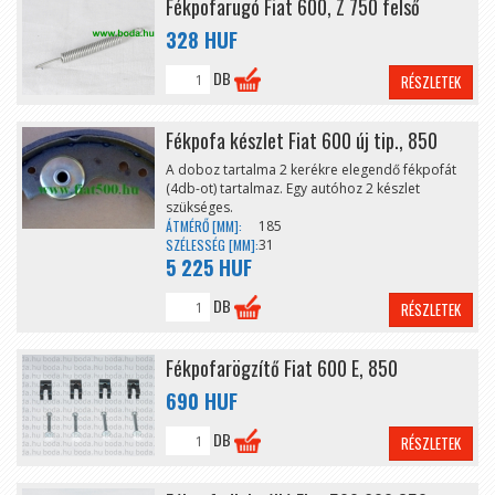
Fékpofarugó Fiat 600, Z 750 felső
328 HUF
DB
RÉSZLETEK
Fékpofa készlet Fiat 600 új tip., 850
A doboz tartalma 2 kerékre elegendő fékpofát
(4db-ot) tartalmaz. Egy autóhoz 2 készlet
szükséges.
ÁTMÉRŐ [MM]:
185
SZÉLESSÉG [MM]:
31
5 225 HUF
DB
RÉSZLETEK
Fékpofarögzítő Fiat 600 E, 850
690 HUF
DB
RÉSZLETEK