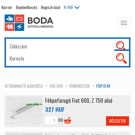
Karrier
Bejelentkezés
Regisztráció
Ft
HUF
Főme
kinyit
VETERÁNAUTÓ ALKATRÉSZ
FIAT 600
FÉKRENDSZER
FÉKPOFÁK
Fékpofarugó Fiat 600, Z 750 alsó
327 HUF
DB
RÉSZLETEK