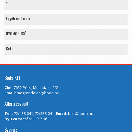
*
Egyéb indító alk.
NYOMORUGÓ
Kefe
Boda Kft.
Cím:
7632 Pécs, Melinda u. 2/2
Email:
megrendeles@boda.hu
Alkatrészbolt
Tel.:
72/438-041, 72/538-041,
Email:
bolt@boda.hu
Nyitva tartás:
H-P 7-16
Szervíz