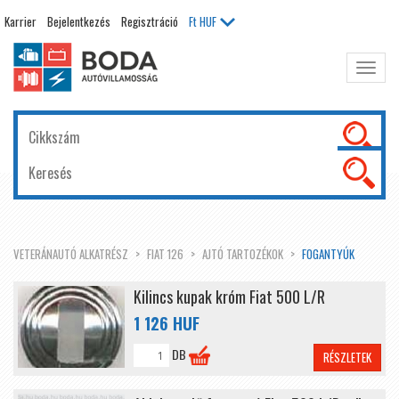
Karrier
Bejelentkezés
Regisztráció
Ft
HUF
Főme
kinyit
VETERÁNAUTÓ ALKATRÉSZ
FIAT 126
AJTÓ TARTOZÉKOK
FOGANTYÚK
Kilincs kupak króm Fiat 500 L/R
1 126 HUF
DB
RÉSZLETEK