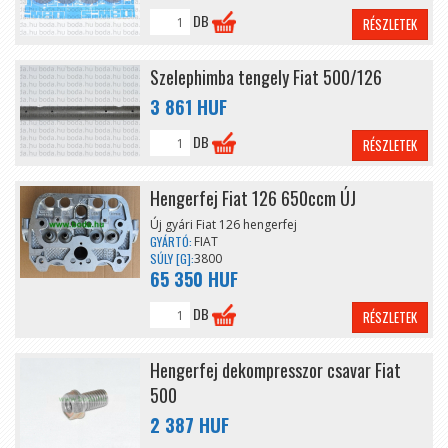
DB
RÉSZLETEK
Szelephimba tengely Fiat 500/126
3 861 HUF
DB
RÉSZLETEK
Hengerfej Fiat 126 650ccm ÚJ
Új gyári Fiat 126 hengerfej
GYÁRTÓ:
FIAT
SÚLY [G]:
3800
65 350 HUF
DB
RÉSZLETEK
Hengerfej dekompresszor csavar Fiat
500
2 387 HUF