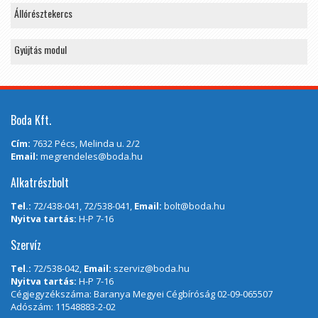
Állórésztekercs
Gyújtás modul
Boda Kft.
Cím:
7632 Pécs, Melinda u. 2/2
Email:
megrendeles@boda.hu
Alkatrészbolt
Tel.:
72/438-041, 72/538-041,
Email:
bolt@boda.hu
Nyitva tartás:
H-P 7-16
Szervíz
Tel.:
72/538-042,
Email:
szerviz@boda.hu
Nyitva tartás:
H-P 7-16
Cégjegyzékszáma: Baranya Megyei Cégbíróság 02-09-065507
Adószám: 11548883-2-02