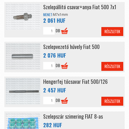
Szelepállitó csavar+anya Fiat 500 7x1
MENET:
M7x1mm
2 061 HUF
DB
RÉSZLETEK
Szelepvezető hűvely Fiat 500
2 076 HUF
DB
RÉSZLETEK
Hengerfej tőcsavar Fiat 500/126
2 457 HUF
DB
RÉSZLETEK
Szelepszár szimering FIAT 8-as
282 HUF