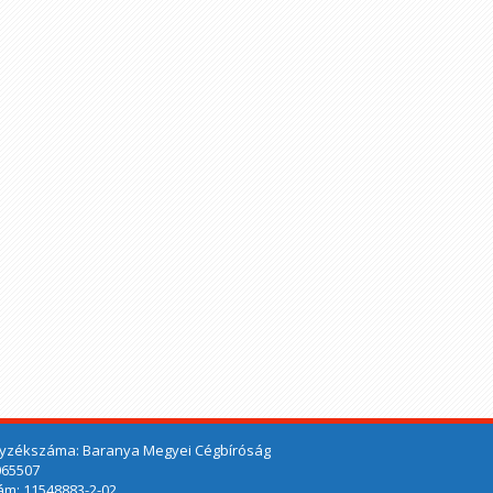
yzékszáma: Baranya Megyei Cégbíróság
065507
m: 11548883-2-02