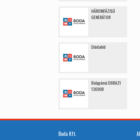
HÁROMFÁZISÚ
GENERÁTOR
Diódahíd
Bolygómü D6RA21
136908
Boda Kft.
A