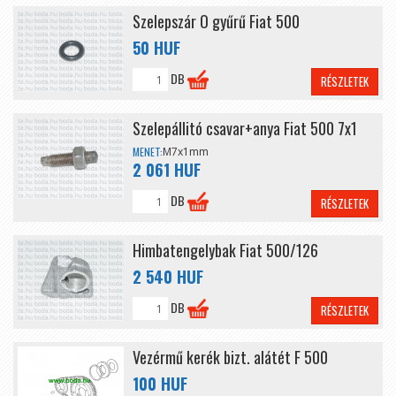
Szelepszár O gyűrű Fiat 500
50 HUF
DB
RÉSZLETEK
Szelepállitó csavar+anya Fiat 500 7x1
MENET:
M7x1mm
2 061 HUF
DB
RÉSZLETEK
Himbatengelybak Fiat 500/126
2 540 HUF
DB
RÉSZLETEK
Vezérmű kerék bizt. alátét F 500
100 HUF