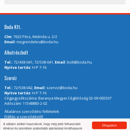
Boda Kft.
Cím:
7632 Pécs, Melinda u. 2/2
Email:
megrendeles@boda.hu
Alkatrészbolt
Tel.:
72/438-041, 72/538-041,
Email:
bolt@boda.hu
Nyitva tartás:
H-P 7-16
Szervíz
Tel.:
72/538-042,
Email:
szerviz@boda.hu
Nyitva tartás:
H-P 7-16
Cégjegyzékszáma: Baranya Megyei Cégbíróság 02-09-065507
Adószám: 11548883-2-02
Általános szerződési feltételek
Elállás a szerződéstől
A oldalon sütiket használunk, hogy még jobb felhasználói
Elfogadom
élményt és személyre szabottabb ajánlatokat kínálhassunk