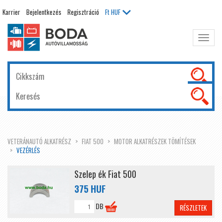
Karrier
Bejelentkezés
Regisztráció
Ft
HUF
Főme
kinyit
VETERÁNAUTÓ ALKATRÉSZ
FIAT 500
MOTOR ALKATRÉSZEK TÖMÍTÉSEK
VEZÉRLÉS
Szelep ék Fiat 500
375 HUF
DB
RÉSZLETEK