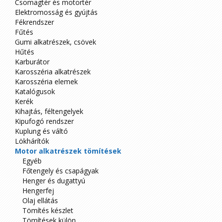
Csomagtér és motortér
Elektromosság és gyújtás
Fékrendszer
Fűtés
Gumi alkatrészek, csövek
Hűtés
Karburátor
Karosszéria alkatrészek
Karosszéria elemek
Katalógusok
Kerék
Kihajtás, féltengelyek
Kipufogó rendszer
Kuplung és váltó
Lökhárítók
Motor alkatrészek tömítések
Egyéb
Főtengely és csapágyak
Henger és dugattyú
Hengerfej
Olaj ellátás
Tömítés készlet
Tömítések külön