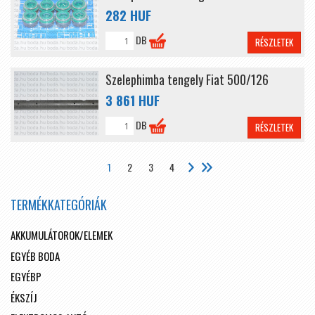
282 HUF
DB
RÉSZLETEK
Szelephimba tengely Fiat 500/126
3 861 HUF
DB
RÉSZLETEK
1
2
3
4
TERMÉKKATEGÓRIÁK
AKKUMULÁTOROK/ELEMEK
EGYÉB BODA
EGYÉBP
ÉKSZÍJ