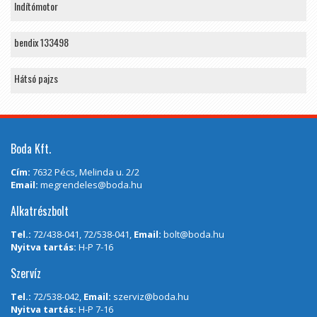
Indítómotor
bendix 133498
Hátsó pajzs
Boda Kft.
Cím:
7632 Pécs, Melinda u. 2/2
Email:
megrendeles@boda.hu
Alkatrészbolt
Tel.:
72/438-041, 72/538-041,
Email:
bolt@boda.hu
Nyitva tartás:
H-P 7-16
Szervíz
Tel.:
72/538-042,
Email:
szerviz@boda.hu
Nyitva tartás:
H-P 7-16