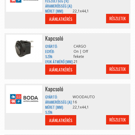
FESZÜLTSÉG [V]:
ÁRAMERŐSSÉG [A]:
MÉRET [MM]:
22,1x44,1
RÉSZLETEK
AJÁNLATKÉRÉS
Kapcsoló
GYÁRTÓ:
CARGO
EGYÉB:
On | Off
SZÍN:
fekete
LYUK ÁTMÉRŐ [MM]:
21
RÉSZLETEK
AJÁNLATKÉRÉS
Kapcsoló
GYÁRTÓ:
WOODAUTO
ÁRAMERŐSSÉG [A]:
16
MÉRET [MM]:
22,1x44,1
SZÍN:
RÉSZLETEK
AJÁNLATKÉRÉS