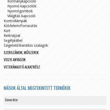
Kormánykapcsoló
Nyomó kapcsolók
Nyomógombok
Világítás kapcsoló
Kontrollámpák
Kötőelem/Forrasztás
Kürt
Relé/aljzat
Segélykábel
Szigetelő/Bandázs szalagok
SZERSZÁMOK, MŰSZEREK
VEGYI ANYAGOK
VETERÁNAUTÓ ALKATRÉSZ
MÁSOK ÁLTAL MEGTEKINTETT TERMÉKEK
Generátor