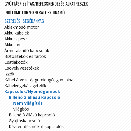
GYÚJTÁS/IZZÍTÁS/BEFECSKENDEZÉS ALKATRÉSZEK
INDÍTÓMOTOR/GENERÁTOR/DINAMÓ
SZERELÉSI SEGÉDANYAG
Ablakmosó motor
Akku kábelek
Akkucsipesz
Akkusaru
Áramtalanító kapcsolók
Biztosítékok és tartók
Csatlakozók
Csövek/Vezetékek
Izzók
Kábel átvezető, gumidugó, gumipipa
Kábelvégek/szigetelők
Kapcsolók/Nyomógombok
Billenő 2 állású kapcsoló
Nem világítós
Világítós
Billenő 3 állású kapcsoló
Gyújtáskapcsoló
Kézi érintés nélküli kapcsolók