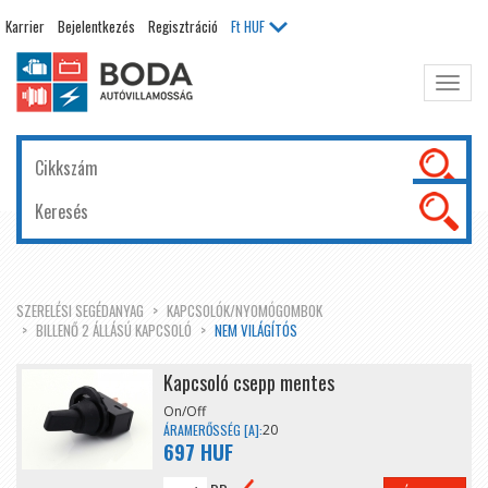
Karrier
Bejelentkezés
Regisztráció
Ft
HUF
Főme
kinyit
SZERELÉSI SEGÉDANYAG
KAPCSOLÓK/NYOMÓGOMBOK
BILLENŐ 2 ÁLLÁSÚ KAPCSOLÓ
NEM VILÁGÍTÓS
Kapcsoló csepp mentes
On/Off
ÁRAMERŐSSÉG [A]:
20
697 HUF