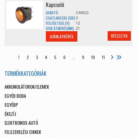
Kapcsoló
GYÁRTÓ:
CARGO
CSATLAKOZÁS [DB]:
3
FESZÜLTSÉG [V]:
12
LYUK ÁTMÉRŐ [MM]:
21
RÉSZLETEK
AJÁNLATKÉRÉS
1
2
3
4
5
6
…
9
10
11
TERMÉKKATEGÓRIÁK
AKKUMULÁTOROK/ELEMEK
EGYÉB BODA
EGYÉBP
ÉKSZÍJ
ELEKTROMOS AUTÓ
FELSZERELÉSI CIKKEK