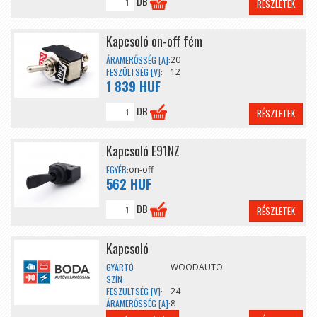
DB
RÉSZLETEK
Kapcsoló on-off fém
ÁRAMERŐSSÉG [A]:
20
FESZÜLTSÉG [V]:
12
1 839 HUF
DB
RÉSZLETEK
Kapcsoló E91NZ
EGYÉB:
on-off
562 HUF
DB
RÉSZLETEK
Kapcsoló
GYÁRTÓ:
WOODAUTO
SZÍN:
FESZÜLTSÉG [V]:
24
ÁRAMERŐSSÉG [A]:
8