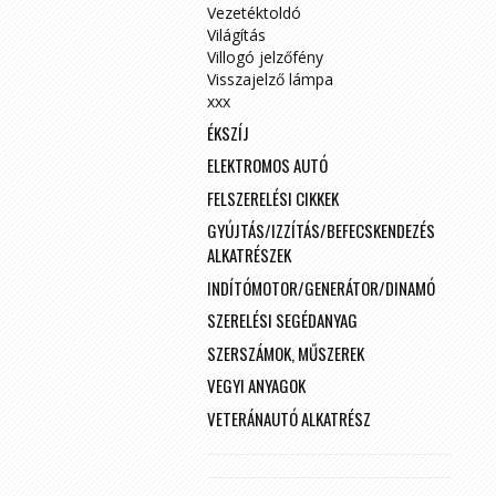
Vezetéktoldó
Világítás
Villogó jelzőfény
Visszajelző lámpa
xxx
ÉKSZÍJ
ELEKTROMOS AUTÓ
FELSZERELÉSI CIKKEK
GYÚJTÁS/IZZÍTÁS/BEFECSKENDEZÉS
ALKATRÉSZEK
INDÍTÓMOTOR/GENERÁTOR/DINAMÓ
SZERELÉSI SEGÉDANYAG
SZERSZÁMOK, MŰSZEREK
VEGYI ANYAGOK
VETERÁNAUTÓ ALKATRÉSZ