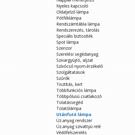
Nyeles kapcsoló
Oldaljelző lámpa
Pótféklámpa
Rendszámtábla lámpa
Rendszerezés, tárolás
Speciális biztosíték
Spot lámpa
Szenzor
Szerelési segédanyag
Szivargyújtó, aljzat
Szívócső nyom.érzékelő
Szolgáltatások
Szűrők
Tisztítás, kert
Többfunkciós lámpa
Többpólusú csatlakozó
Tolatássegéd
Tolatólámpa
Utánfutó lámpa
Üz.anyag rendszer
Üz.anyag szivattyú relé
Védőfelszerelés