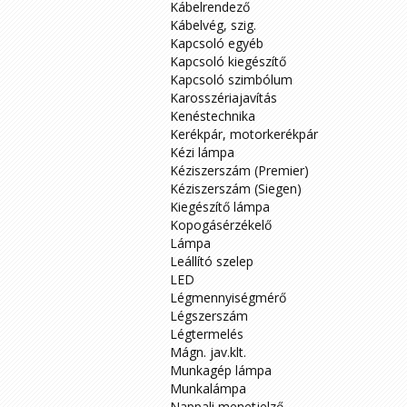
Kábelrendező
Kábelvég, szig.
Kapcsoló egyéb
Kapcsoló kiegészítő
Kapcsoló szimbólum
Karosszériajavítás
Kenéstechnika
Kerékpár, motorkerékpár
Kézi lámpa
Kéziszerszám (Premier)
Kéziszerszám (Siegen)
Kiegészítő lámpa
Kopogásérzékelő
Lámpa
Leállító szelep
LED
Légmennyiségmérő
Légszerszám
Légtermelés
Mágn. jav.klt.
Munkagép lámpa
Munkalámpa
Nappali menetjelző