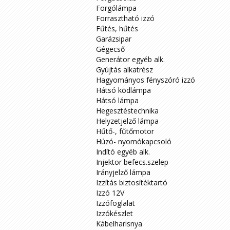
Forgólámpa
Forrasztható izzó
Fűtés, hűtés
Garázsipar
Gégecső
Generátor egyéb alk.
Gyújtás alkatrész
Hagyományos fényszóró izzó
Hátsó ködlámpa
Hátsó lámpa
Hegesztéstechnika
Helyzetjelző lámpa
Hűtő-, fűtőmotor
Húzó- nyomókapcsoló
Indító egyéb alk.
Injektor befecs.szelep
Irányjelző lámpa
Izzítás biztosítéktartó
Izzó 12V
Izzófoglalat
Izzókészlet
Kábelharisnya