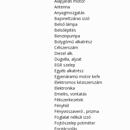
Alapjárati motor
Antenna
Anyagmozgatás
Bajonettzáras izzó
Belső lámpa
Belsőépítés
Benzinpumpa
Bolygómű alkatrész
Célszerszám
Diesel alk.
Dugvilla, aljzat
EGR szelep
Egyéb alkatrész
Egyenáramú motor kefe
Elektromos kéziszerszám
Elektronika
Emelés, vontatás
Fékszerkezetek
Fényhíd
Fényvisszaverő , prizma
Foglalat nélküli izzó
Fojtószelep potméter
Forgácsolás