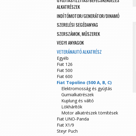
GYÚJTÁS/IZZÍTÁS/BEFECSKENDEZÉS
ALKATRÉSZEK
INDÍTÓMOTOR/GENERÁTOR/DINAMÓ
SZERELÉSI SEGÉDANYAG
SZERSZÁMOK, MŰSZEREK
VEGYI ANYAGOK
VETERÁNAUTÓ ALKATRÉSZ
Egyéb
Fiat 126
Fiat 500
Fiat 600
Fiat Topolino (500 A, B, C)
Elektromosság és gyújtás
Gumialkatrészek
Kuplung és váltó
Lökhárítók
Motor alkatrészek tömítések
Fiat UNO-Panda
Fiat X1/9
Steyr Puch