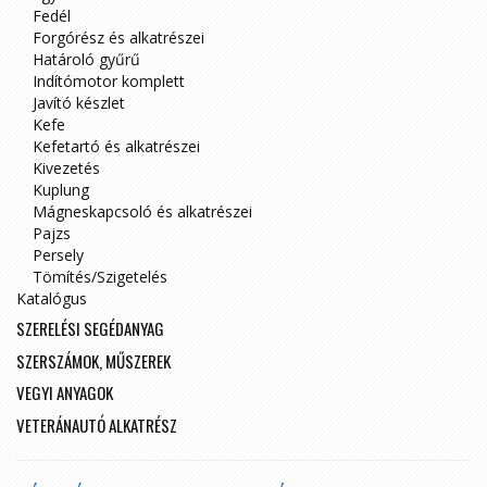
Fedél
Forgórész és alkatrészei
Határoló gyűrű
Indítómotor komplett
Javító készlet
Kefe
Kefetartó és alkatrészei
Kivezetés
Kuplung
Mágneskapcsoló és alkatrészei
Pajzs
Persely
Tömítés/Szigetelés
Katalógus
SZERELÉSI SEGÉDANYAG
SZERSZÁMOK, MŰSZEREK
VEGYI ANYAGOK
VETERÁNAUTÓ ALKATRÉSZ