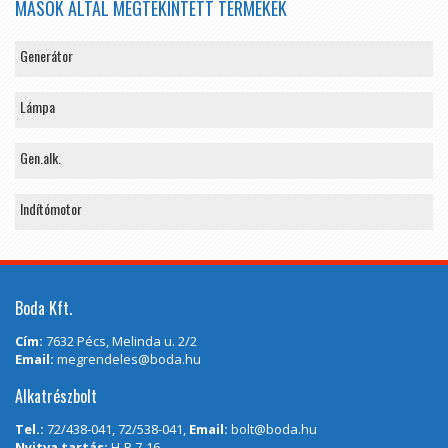
MÁSOK ÁLTAL MEGTEKINTETT TERMÉKEK
Generátor
Lámpa
Gen.alk.
Indítómotor
Boda Kft.
Cím:
7632 Pécs, Melinda u. 2/2
Email:
megrendeles@boda.hu
Alkatrészbolt
Tel.:
72/438-041, 72/538-041,
Email:
bolt@boda.hu
Nyitva tartás:
H-P 7-16