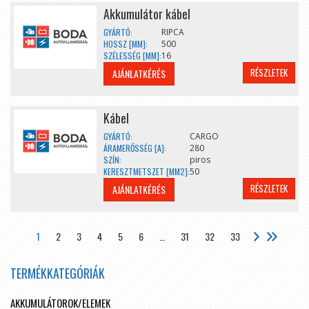
Akkumulátor kábel
GYÁRTÓ:
RIPCA
HOSSZ [MM]:
500
SZÉLESSÉG [MM]:
16
RÉSZLETEK
AJÁNLATKÉRÉS
Kábel
GYÁRTÓ:
CARGO
ÁRAMERŐSSÉG [A]:
280
SZÍN:
piros
KERESZTMETSZET [MM2]:
50
RÉSZLETEK
AJÁNLATKÉRÉS
1
2
3
4
5
6
…
31
32
33
TERMÉKKATEGÓRIÁK
AKKUMULÁTOROK/ELEMEK