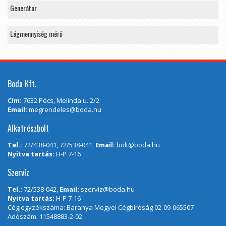
Generátor
Légmennyiség mérő
Boda Kft.
Cím:
7632 Pécs, Melinda u. 2/2
Email:
megrendeles@boda.hu
Alkatrészbolt
Tel.:
72/438-041, 72/538-041,
Email:
bolt@boda.hu
Nyitva tartás:
H-P 7-16
Szervíz
Tel.:
72/538-042,
Email:
szerviz@boda.hu
Nyitva tartás:
H-P 7-16
Cégjegyzékszáma: Baranya Megyei Cégbíróság 02-09-065507
Adószám: 11548883-2-02