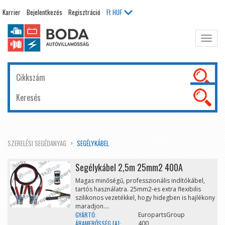
Karrier
Bejelentkezés
Regisztráció
Ft
HUF
Főme
kinyit
SZERELÉSI SEGÉDANYAG
SEGÉLYKÁBEL
Segélykábel 2,5m 25mm2 400A
Magas minőségű, professzionális indítókábel,
tartós használatra. 25mm2-es extra flexibilis
szilikonos vezetékkel, hogy hidegben is hajlékony
maradjon....
GYÁRTÓ:
EuropartsGroup
ÁRAMERŐSSÉG [A]:
400