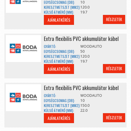
EGYSÉGCSOMAG [DB]:
10
KERESZTMETSZET [MM2]:
120.0
KÜLSŐ ÁTMÉRŐ [MM]:
19.7
RÉSZLETEK
AJÁNLATKÉRÉS
Extra flexibilis PVC akkumulátor kábel
GYÁRTÓ:
WOODAUTO
EGYSÉGCSOMAG [DB]:
50
KERESZTMETSZET [MM2]:
120.0
KÜLSŐ ÁTMÉRŐ [MM]:
19.7
RÉSZLETEK
AJÁNLATKÉRÉS
Extra flexibilis PVC akkumulátor kábel
GYÁRTÓ:
WOODAUTO
EGYSÉGCSOMAG [DB]:
10
KERESZTMETSZET [MM2]:
150.0
KÜLSŐ ÁTMÉRŐ [MM]:
22.0
RÉSZLETEK
AJÁNLATKÉRÉS