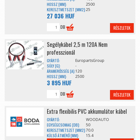
HOSSZ [MM]:
2500
KERESZTMETSZET [MM2]:
25
27 036 HUF
DB
RÉSZLETEK
Segélykábel 2,5 m 120A Nem
professzionál
GYÁRTÓ:
EuropartsGroup
SÚLY [G]:
-
ÁRAMERŐSSÉG [A]:
120
HOSSZ [MM]:
2500
3 895 HUF
DB
RÉSZLETEK
Extra flexibilis PVC akkumulátor kábel
GYÁRTÓ:
WOODAUTO
EGYSÉGCSOMAG [DB]:
50
KERESZTMETSZET [MM2]:
70.0
KÜLSŐ ÁTMÉRŐ [MM]:
15.4