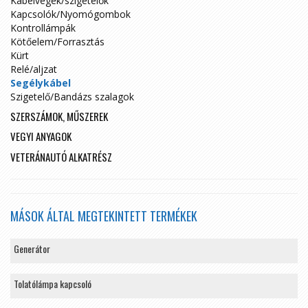
Kábelvégek/szigetelők
Kapcsolók/Nyomógombok
Kontrollámpák
Kötőelem/Forrasztás
Kürt
Relé/aljzat
Segélykábel
Szigetelő/Bandázs szalagok
SZERSZÁMOK, MŰSZEREK
VEGYI ANYAGOK
VETERÁNAUTÓ ALKATRÉSZ
MÁSOK ÁLTAL MEGTEKINTETT TERMÉKEK
Generátor
Tolatólámpa kapcsoló