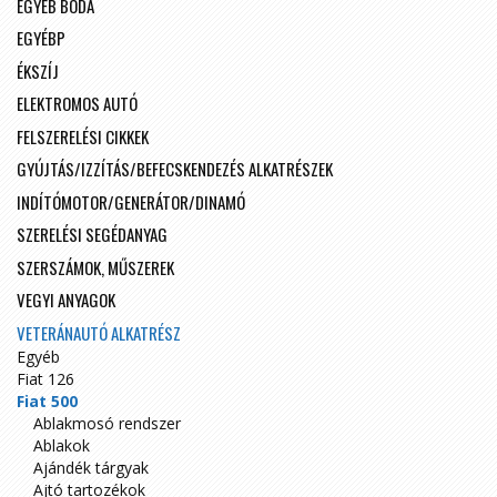
EGYÉB BODA
EGYÉBP
ÉKSZÍJ
ELEKTROMOS AUTÓ
FELSZERELÉSI CIKKEK
GYÚJTÁS/IZZÍTÁS/BEFECSKENDEZÉS ALKATRÉSZEK
INDÍTÓMOTOR/GENERÁTOR/DINAMÓ
SZERELÉSI SEGÉDANYAG
SZERSZÁMOK, MŰSZEREK
VEGYI ANYAGOK
VETERÁNAUTÓ ALKATRÉSZ
Egyéb
Fiat 126
Fiat 500
Ablakmosó rendszer
Ablakok
Ajándék tárgyak
Ajtó tartozékok