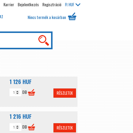
Karrier
Bejelentkezés
Regisztráció
Ft
HUF
AT
Nincs termék a kosárban
1 126 HUF
DB
RÉSZLETEK
1 216 HUF
DB
RÉSZLETEK