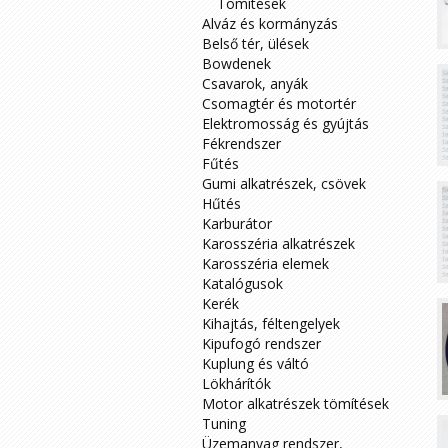
Tömítések
Alváz és kormányzás
Belső tér, ülések
Bowdenek
Csavarok, anyák
Csomagtér és motortér
Elektromosság és gyújtás
Fékrendszer
Fűtés
Gumi alkatrészek, csövek
Hűtés
Karburátor
Karosszéria alkatrészek
Karosszéria elemek
Katalógusok
Kerék
Kihajtás, féltengelyek
Kipufogó rendszer
Kuplung és váltó
Lökhárítók
Motor alkatrészek tömítések
Tuning
Üzemanyag rendszer,