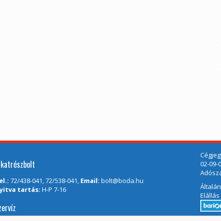
Cégjeg
lkatrészbolt
02-09-
Adószá
el.:
72/438-041, 72/538-041,
Email:
bolt@boda.hu
Általá
yitva tartás:
H-P 7-16
Elállás
zervíz