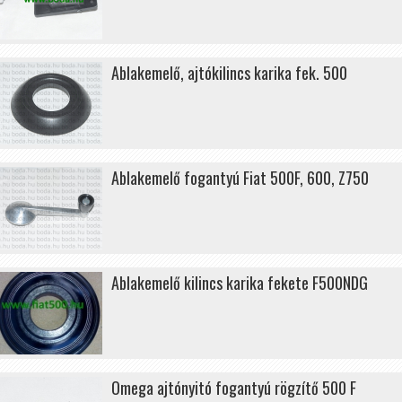
Ablakemelő, ajtókilincs karika fek. 500
Ablakemelő fogantyú Fiat 500F, 600, Z750
Ablakemelő kilincs karika fekete F500NDG
Omega ajtónyitó fogantyú rögzítő 500 F