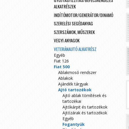
GYÚJTÁS/IZZÍTÁS/BEFECSKENDEZÉS
ALKATRÉSZEK
INDÍTÓMOTOR/GENERÁTOR/DINAMÓ
SZERELÉSI SEGÉDANYAG
SZERSZÁMOK, MŰSZEREK
VEGYI ANYAGOK
VETERÁNAUTÓ ALKATRÉSZ
Egyéb
Fiat 126
Fiat 500
Ablakmosó rendszer
Ablakok
Ajándék tárgyak
Ajtó tartozékok
Ajtó ablak tömítések és
tartozékai
Ajtókárpit és tartozékok
Ajtózárak és tartozékok
Egyéb
Fogantyúk