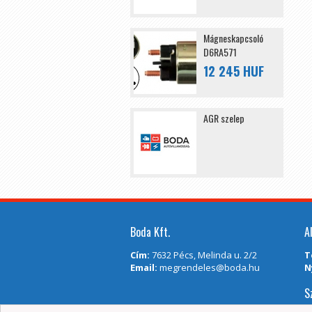
Mágneskapcsoló
D6RA571
12 245 HUF
AGR szelep
Boda Kft.
A
Cím:
7632 Pécs, Melinda u. 2/2
T
Email:
megrendeles@boda.hu
N
S