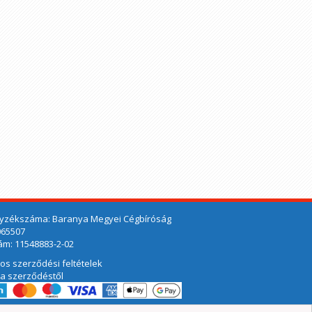
yzékszáma: Baranya Megyei Cégbíróság
065507
m: 11548883-2-02
nos szerződési feltételek
 a szerződéstől