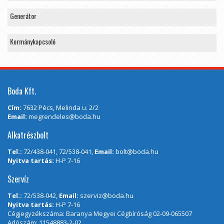
Generátor
Kormánykapcsoló
Boda Kft.
Cím:
7632 Pécs, Melinda u. 2/2
Email:
megrendeles@boda.hu
Alkatrészbolt
Tel.:
72/438-041, 72/538-041,
Email:
bolt@boda.hu
Nyitva tartás:
H-P 7-16
Szervíz
Tel.:
72/538-042,
Email:
szerviz@boda.hu
Nyitva tartás:
H-P 7-16
Cégjegyzékszáma: Baranya Megyei Cégbíróság 02-09-065507
Adószám: 11548883-2-02