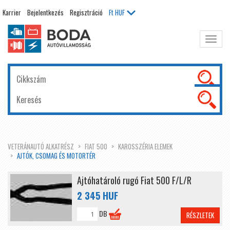
Karrier
Bejelentkezés
Regisztráció
Ft
HUF
Főme
kinyit
VETERÁNAUTÓ ALKATRÉSZ
FIAT 500
KAROSSZÉRIA ELEMEK
AJTÓK, CSOMAG ÉS MOTORTÉR
Ajtóhatároló rugó Fiat 500 F/L/R
2 345 HUF
DB
RÉSZLETEK