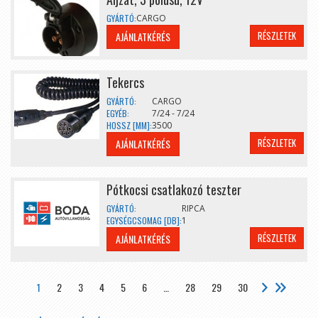
GYÁRTÓ:
CARGO
RÉSZLETEK
AJÁNLATKÉRÉS
Tekercs
GYÁRTÓ:
CARGO
EGYÉB:
7/24 - 7/24
HOSSZ [MM]:
3500
RÉSZLETEK
AJÁNLATKÉRÉS
Pótkocsi csatlakozó teszter
GYÁRTÓ:
RIPCA
EGYSÉGCSOMAG [DB]:
1
RÉSZLETEK
AJÁNLATKÉRÉS
1
2
3
4
5
6
…
28
29
30