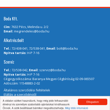
Boda Kft.
Cím:
7632 Pécs, Melinda u. 2/2
Email:
megrendeles@boda.hu
Alkatrészbolt
Tel.:
72/438-041, 72/538-041,
Email:
bolt@boda.hu
Nyitva tartás:
H-P 7-16
Szervíz
Tel.:
72/538-042,
Email:
szerviz@boda.hu
Nyitva tartás:
H-P 7-16
Cégjegyzékszáma: Baranya Megyei Cégbíróság 02-09-065507
Adószám: 11548883-2-02
Általános szerződési feltételek
Elállás a szerződéstől
A oldalon sütiket használunk, hogy még jobb felhasználói
Elfogadom
élményt és személyre szabottabb ajánlatokat kínálhassunk
Önnek. A sütik beállításait bármikor megváltoztathatja.
Még több információ