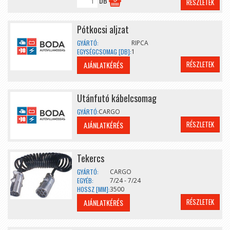
DB
RÉSZLETEK
Pótkocsi aljzat
GYÁRTÓ:
RIPCA
EGYSÉGCSOMAG [DB]:
1
RÉSZLETEK
AJÁNLATKÉRÉS
Utánfutó kábelcsomag
GYÁRTÓ:
CARGO
RÉSZLETEK
AJÁNLATKÉRÉS
Tekercs
GYÁRTÓ:
CARGO
EGYÉB:
7/24 - 7/24
HOSSZ [MM]:
3500
RÉSZLETEK
AJÁNLATKÉRÉS