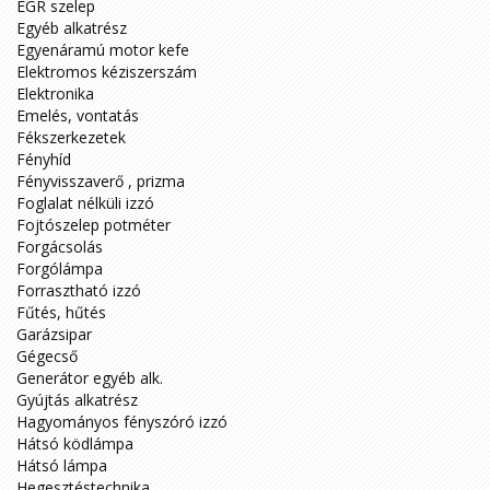
EGR szelep
Egyéb alkatrész
Egyenáramú motor kefe
Elektromos kéziszerszám
Elektronika
Emelés, vontatás
Fékszerkezetek
Fényhíd
Fényvisszaverő , prizma
Foglalat nélküli izzó
Fojtószelep potméter
Forgácsolás
Forgólámpa
Forrasztható izzó
Fűtés, hűtés
Garázsipar
Gégecső
Generátor egyéb alk.
Gyújtás alkatrész
Hagyományos fényszóró izzó
Hátsó ködlámpa
Hátsó lámpa
Hegesztéstechnika