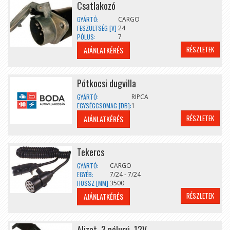
Csatlakozó
GYÁRTÓ:
CARGO
FESZÜLTSÉG [V]:
24
PÓLUS:
7
RÉSZLETEK
AJÁNLATKÉRÉS
Pótkocsi dugvilla
GYÁRTÓ:
RIPCA
EGYSÉGCSOMAG [DB]:
1
RÉSZLETEK
AJÁNLATKÉRÉS
Tekercs
GYÁRTÓ:
CARGO
EGYÉB:
7/24 - 7/24
HOSSZ [MM]:
3500
RÉSZLETEK
AJÁNLATKÉRÉS
Aljzat, 3 pólusú, 12V