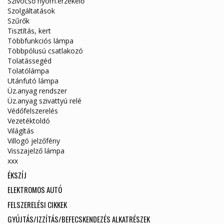
Szívócső nyom.érzékelő
Szolgáltatások
Szűrők
Tisztítás, kert
Többfunkciós lámpa
Többpólusú csatlakozó
Tolatássegéd
Tolatólámpa
Utánfutó lámpa
Üz.anyag rendszer
Üz.anyag szivattyú relé
Védőfelszerelés
Vezetéktoldó
Világítás
Villogó jelzőfény
Visszajelző lámpa
xxx
ÉKSZÍJ
ELEKTROMOS AUTÓ
FELSZERELÉSI CIKKEK
GYÚJTÁS/IZZÍTÁS/BEFECSKENDEZÉS ALKATRÉSZEK