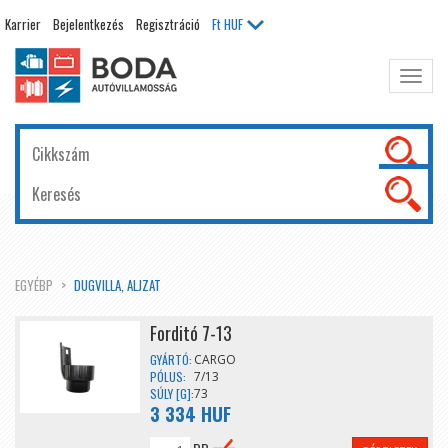
Karrier
Bejelentkezés
Regisztráció
Ft
HUF
Főme
kinyit
EGYÉBP
DUGVILLA, ALJZAT
Forditó 7-13
GYÁRTÓ:
CARGO
PÓLUS:
7/13
SÚLY [G]:
73
3 334 HUF