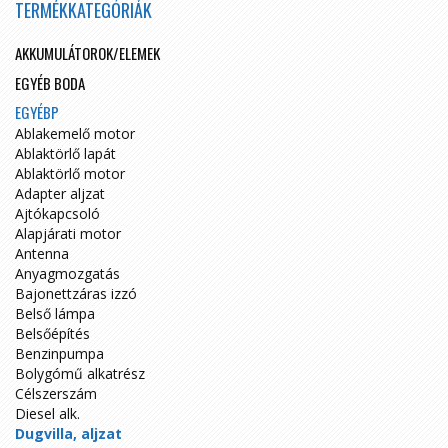
TERMÉKKATEGÓRIÁK
AKKUMULÁTOROK/ELEMEK
EGYÉB BODA
EGYÉBP
Ablakemelő motor
Ablaktörlő lapát
Ablaktörlő motor
Adapter aljzat
Ajtókapcsoló
Alapjárati motor
Antenna
Anyagmozgatás
Bajonettzáras izzó
Belső lámpa
Belsőépítés
Benzinpumpa
Bolygómű alkatrész
Célszerszám
Diesel alk.
Dugvilla, aljzat