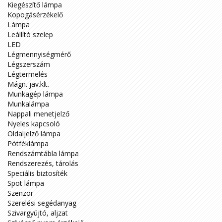
Kiegészítő lámpa
Kopogásérzékelő
Lámpa
Leállító szelep
LED
Légmennyiségmérő
Légszerszám
Légtermelés
Mágn. jav.klt.
Munkagép lámpa
Munkalámpa
Nappali menetjelző
Nyeles kapcsoló
Oldaljelző lámpa
Pótféklámpa
Rendszámtábla lámpa
Rendszerezés, tárolás
Speciális biztosíték
Spot lámpa
Szenzor
Szerelési segédanyag
Szivargyújtó, aljzat