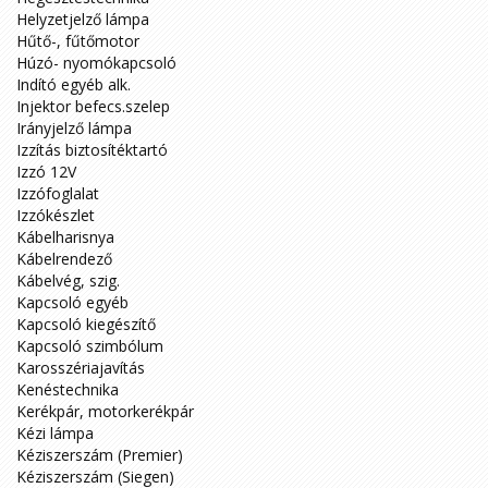
Helyzetjelző lámpa
Hűtő-, fűtőmotor
Húzó- nyomókapcsoló
Indító egyéb alk.
Injektor befecs.szelep
Irányjelző lámpa
Izzítás biztosítéktartó
Izzó 12V
Izzófoglalat
Izzókészlet
Kábelharisnya
Kábelrendező
Kábelvég, szig.
Kapcsoló egyéb
Kapcsoló kiegészítő
Kapcsoló szimbólum
Karosszériajavítás
Kenéstechnika
Kerékpár, motorkerékpár
Kézi lámpa
Kéziszerszám (Premier)
Kéziszerszám (Siegen)