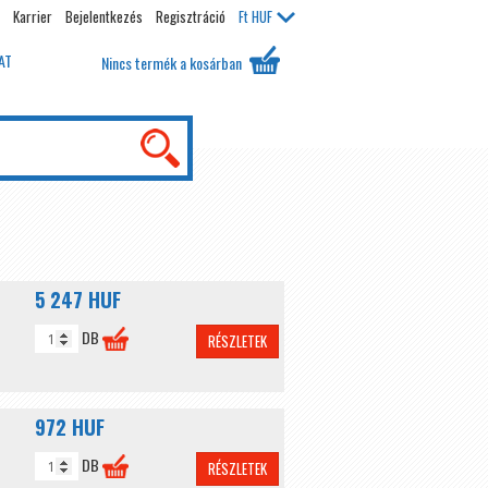
Karrier
Bejelentkezés
Regisztráció
Ft
HUF
AT
Nincs termék a kosárban
5 247 HUF
DB
RÉSZLETEK
972 HUF
DB
RÉSZLETEK