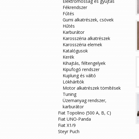
Elektromosság és gyújtás
Fékrendszer
Fűtés
Gumi alkatrészek, csövek
Hűtés
Karburátor
Karosszéria alkatrészek
Karosszéria elemek
Katalógusok
Kerék
Kihajtás, féltengelyek
Kipufogó rendszer
Kuplung és váltó
Lökhárítók
Motor alkatrészek tömítések
Tuning
Üzemanyag rendszer,
karburátor
Fiat Topolino (500 A, B, C)
Fiat UNO-Panda
Fiat X1/9
Steyr Puch