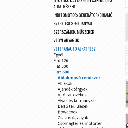
GYÚJTÁS/IZZÍTÁS/BEFECSKENDEZÉS
ALKATRÉSZEK
INDÍTÓMOTOR/GENERÁTOR/DINAMÓ
SZERELÉSI SEGÉDANYAG
SZERSZÁMOK, MŰSZEREK
VEGYI ANYAGOK
VETERÁNAUTÓ ALKATRÉSZ
Egyéb
Fiat 126
Fiat 500
Fiat 600
Ablakmosó rendszer
Ablakok
Ajándék tárgyak
Ajtó tartozékok
Alváz és kormányzás
Belső tér, ülések
Bowdenek
Csavarok, anyák
Csomagtér és motortér