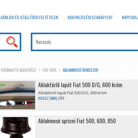
ÁSÁRLÁSI ÉS SZÁLLÍTÁSI FELTÉTELEK
ADATKEZELÉSI SZABÁLYZAT
KAPCSOL
ETERÁNAUTÓ ALKATRÉSZ
FIAT 600
ABLAKMOSÓ RENDSZER
Ablaktörlő lapát Fiat 500 D/G, 600 króm
Ablaktörlő lapát Fiat 500 D/G, 600 króm
HOSSZ [MM]:
285
Ablakmosó spricni Fiat 500, 600, 850