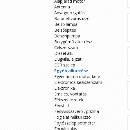
Alapjárati motor
Antenna
Anyagmozgatás
Bajonettzáras izzó
Belső lámpa
Belsőépítés
Benzinpumpa
Bolygómű alkatrész
Célszerszám
Diesel alk.
Dugvilla, aljzat
EGR szelep
Egyéb alkatrész
Egyenáramú motor kefe
Elektromos kéziszerszám
Elektronika
Emelés, vontatás
Fékszerkezetek
Fényhíd
Fényvisszaverő , prizma
Foglalat nélküli izzó
Fojtószelep potméter
Forgácsolás