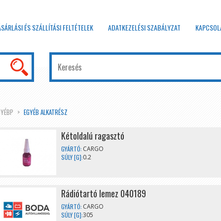
ÁSÁRLÁSI ÉS SZÁLLÍTÁSI FELTÉTELEK
ADATKEZELÉSI SZABÁLYZAT
KAPCSOL
GYÉBP
EGYÉB ALKATRÉSZ
Kétoldalú ragasztó
GYÁRTÓ:
CARGO
SÚLY [G]:
0.2
Rádiótartó lemez 040189
GYÁRTÓ:
CARGO
SÚLY [G]:
305