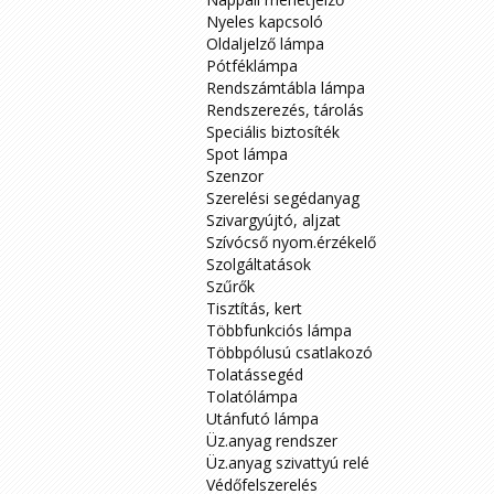
Nyeles kapcsoló
Oldaljelző lámpa
Pótféklámpa
Rendszámtábla lámpa
Rendszerezés, tárolás
Speciális biztosíték
Spot lámpa
Szenzor
Szerelési segédanyag
Szivargyújtó, aljzat
Szívócső nyom.érzékelő
Szolgáltatások
Szűrők
Tisztítás, kert
Többfunkciós lámpa
Többpólusú csatlakozó
Tolatássegéd
Tolatólámpa
Utánfutó lámpa
Üz.anyag rendszer
Üz.anyag szivattyú relé
Védőfelszerelés