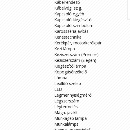
Kábelrendező
Kábelvég, szig.
Kapcsoló egyéb
Kapcsoló kiegészítő
Kapcsoló szimbólum
Karosszériajavítás
Kenéstechnika
Kerékpár, motorkerékpár
Kézi lámpa
Kéziszerszám (Premier)
Kéziszerszám (Siegen)
Kiegészítő lámpa
Kopogásérzékelő
Lámpa
Leállító szelep
LED
Légmennyiségmérő
Légszerszám
Légtermelés
Mágn. jav.klt.
Munkagép lámpa
Munkalámpa
Nappali menetjelző