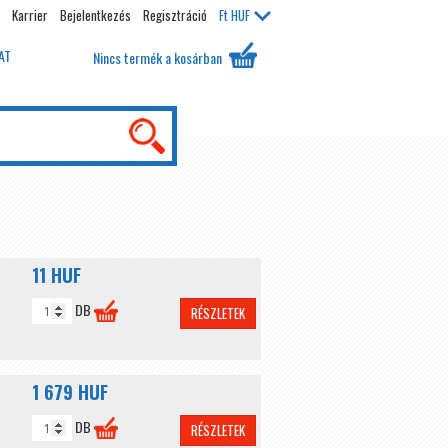
Karrier
Bejelentkezés
Regisztráció
Ft
HUF
AT
Nincs termék a kosárban
11 HUF
DB
RÉSZLETEK
1 679 HUF
DB
RÉSZLETEK