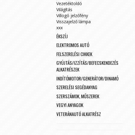
Vezetéktoldó
Világítás
Villogó jelzőfény
Visszajelző lámpa
xxx
ÉKSZÍJ
ELEKTROMOS AUTÓ
FELSZERELÉSI CIKKEK
GYÚJTÁS/IZZÍTÁS/BEFECSKENDEZÉS
ALKATRÉSZEK
INDÍTÓMOTOR/GENERÁTOR/DINAMÓ
SZERELÉSI SEGÉDANYAG
SZERSZÁMOK, MŰSZEREK
VEGYI ANYAGOK
VETERÁNAUTÓ ALKATRÉSZ