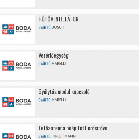
HŰTŐVENTILLÁTOR
GYÁRTÓ:
BOSCH
Vezérlőegység
GYÁRTÓ:
MARELLI
Gyúlytás modul kapcsoló
GYÁRTÓ:
MARELLI
Tetőantenna beépitett erősitővel
GYÁRTÓ:
HIRSCHMANN