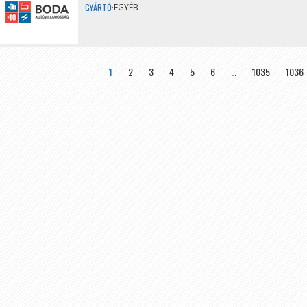
GYÁRTÓ:
EGYÉB
>
»
1
2
3
4
5
6
…
1035
1036