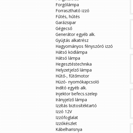
Forgólámpa
Forrasztható izzó
Fűtés, hűtés
Garázsipar
Gégecső
Generátor egyéb alk.
Gyújtás alkatrész
Hagyományos fényszóró izzó
Hátsó ködlámpa
Hátsó lámpa
Hegesztéstechnika
Helyzetjelző lámpa
Hűtő-, fűtőmotor
Húzó- nyomókapcsoló
Indító egyéb alk.
Injektor befecs.szelep
Irányjelző lámpa
Izzítás biztosítéktartó
Izzó 12V
Izzófoglalat
Izzókészlet
Kábelharisnya