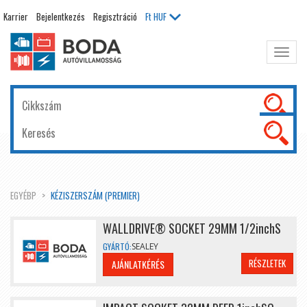
Karrier
Bejelentkezés
Regisztráció
Ft
HUF
Főme
kinyit
EGYÉBP
KÉZISZERSZÁM (PREMIER)
WALLDRIVE® SOCKET 29MM 1/2inchS
GYÁRTÓ:
SEALEY
RÉSZLETEK
AJÁNLATKÉRÉS