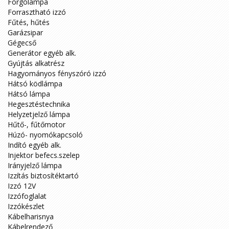
Forgólámpa
Forrasztható izzó
Fűtés, hűtés
Garázsipar
Gégecső
Generátor egyéb alk.
Gyújtás alkatrész
Hagyományos fényszóró izzó
Hátsó ködlámpa
Hátsó lámpa
Hegesztéstechnika
Helyzetjelző lámpa
Hűtő-, fűtőmotor
Húzó- nyomókapcsoló
Indító egyéb alk.
Injektor befecs.szelep
Irányjelző lámpa
Izzítás biztosítéktartó
Izzó 12V
Izzófoglalat
Izzókészlet
Kábelharisnya
Kábelrendező