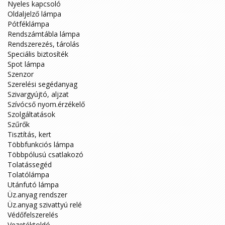
Nyeles kapcsoló
Oldaljelző lámpa
Pótféklámpa
Rendszámtábla lámpa
Rendszerezés, tárolás
Speciális biztosíték
Spot lámpa
Szenzor
Szerelési segédanyag
Szivargyújtó, aljzat
Szívócső nyom.érzékelő
Szolgáltatások
Szűrők
Tisztítás, kert
Többfunkciós lámpa
Többpólusú csatlakozó
Tolatássegéd
Tolatólámpa
Utánfutó lámpa
Üz.anyag rendszer
Üz.anyag szivattyú relé
Védőfelszerelés
Vezetéktoldó