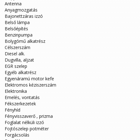
Antenna
Anyagmozgatás
Bajonettzáras izzó
Belső lámpa
Belsőépítés
Benzinpumpa
Bolygómű alkatrész
Célszerszám
Diesel alk.
Dugvilla, aljzat
EGR szelep
Egyéb alkatrész
Egyenáramú motor kefe
Elektromos kéziszerszám
Elektronika
Emelés, vontatás
Fékszerkezetek
Fényhíd
Fényvisszaverő , prizma
Foglalat nélküli izzó
Fojtószelep potméter
Forgácsolás