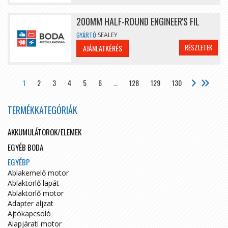
200MM HALF-ROUND ENGINEER'S FIL
GYÁRTÓ:
SEALEY
RÉSZLETEK
AJÁNLATKÉRÉS
1
2
3
4
5
6
…
128
129
130
TERMÉKKATEGÓRIÁK
AKKUMULÁTOROK/ELEMEK
EGYÉB BODA
EGYÉBP
Ablakemelő motor
Ablaktörlő lapát
Ablaktörlő motor
Adapter aljzat
Ajtókapcsoló
Alapjárati motor