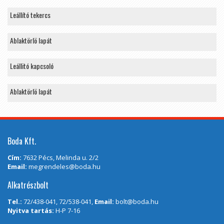
Leállító tekercs
Ablaktörlö lapát
Leállitó kapcsoló
Ablaktörlö lapát
Boda Kft.
Cím:
7632 Pécs, Melinda u. 2/2
Email:
megrendeles@boda.hu
Alkatrészbolt
Tel.:
72/438-041, 72/538-041,
Email:
bolt@boda.hu
Nyitva tartás:
H-P 7-16