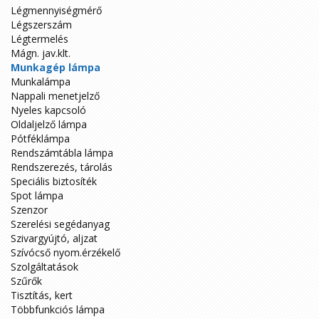
Légmennyiségmérő
Légszerszám
Légtermelés
Mágn. jav.klt.
Munkagép lámpa
Munkalámpa
Nappali menetjelző
Nyeles kapcsoló
Oldaljelző lámpa
Pótféklámpa
Rendszámtábla lámpa
Rendszerezés, tárolás
Speciális biztosíték
Spot lámpa
Szenzor
Szerelési segédanyag
Szivargyújtó, aljzat
Szívócső nyom.érzékelő
Szolgáltatások
Szűrők
Tisztítás, kert
Többfunkciós lámpa