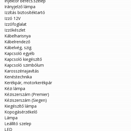
Injektor befecs.szelep
Irányjelző lámpa
Izzítás biztosítéktartó
Izzó 12V
Izzófoglalat
Izzókészlet
Kábelharisnya
Kábelrendező
Kábelvég, szig.
Kapcsoló egyéb
Kapcsoló kiegészítő
Kapcsoló szimbólum
Karosszériajavítás
Kenéstechnika
Kerékpár, motorkerékpár
Kézi lámpa
Kéziszerszám (Premier)
Kéziszerszám (Siegen)
Kiegészítő lámpa
Kopogásérzékelő
Lámpa
Leállító szelep
LED