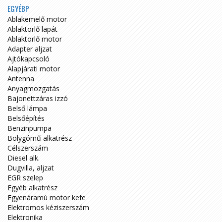
EGYÉBP
Ablakemelő motor
Ablaktörlő lapát
Ablaktörlő motor
Adapter aljzat
Ajtókapcsoló
Alapjárati motor
Antenna
Anyagmozgatás
Bajonettzáras izzó
Belső lámpa
Belsőépítés
Benzinpumpa
Bolygómű alkatrész
Célszerszám
Diesel alk.
Dugvilla, aljzat
EGR szelep
Egyéb alkatrész
Egyenáramú motor kefe
Elektromos kéziszerszám
Elektronika