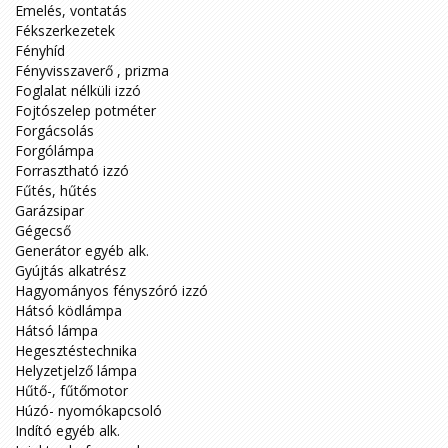
Emelés, vontatás
Fékszerkezetek
Fényhíd
Fényvisszaverő , prizma
Foglalat nélküli izzó
Fojtószelep potméter
Forgácsolás
Forgólámpa
Forrasztható izzó
Fűtés, hűtés
Garázsipar
Gégecső
Generátor egyéb alk.
Gyújtás alkatrész
Hagyományos fényszóró izzó
Hátsó ködlámpa
Hátsó lámpa
Hegesztéstechnika
Helyzetjelző lámpa
Hűtő-, fűtőmotor
Húzó- nyomókapcsoló
Indító egyéb alk.