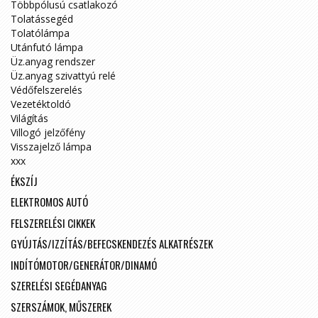
Többpólusú csatlakozó
Tolatássegéd
Tolatólámpa
Utánfutó lámpa
Üz.anyag rendszer
Üz.anyag szivattyú relé
Védőfelszerelés
Vezetéktoldó
Világítás
Villogó jelzőfény
Visszajelző lámpa
xxx
ÉKSZÍJ
ELEKTROMOS AUTÓ
FELSZERELÉSI CIKKEK
GYÚJTÁS/IZZÍTÁS/BEFECSKENDEZÉS ALKATRÉSZEK
INDÍTÓMOTOR/GENERÁTOR/DINAMÓ
SZERELÉSI SEGÉDANYAG
SZERSZÁMOK, MŰSZEREK