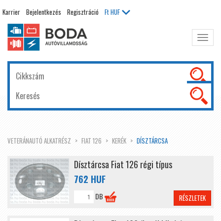
Karrier
Bejelentkezés
Regisztráció
Ft
HUF
Főme
kinyit
VETERÁNAUTÓ ALKATRÉSZ
FIAT 126
KERÉK
DÍSZTÁRCSA
Dísztárcsa Fiat 126 régi típus
762 HUF
DB
RÉSZLETEK