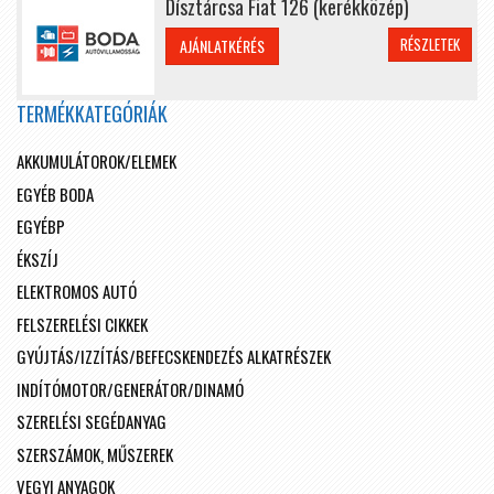
Dísztárcsa Fiat 126 (kerékközép)
RÉSZLETEK
AJÁNLATKÉRÉS
TERMÉKKATEGÓRIÁK
AKKUMULÁTOROK/ELEMEK
EGYÉB BODA
EGYÉBP
ÉKSZÍJ
ELEKTROMOS AUTÓ
FELSZERELÉSI CIKKEK
GYÚJTÁS/IZZÍTÁS/BEFECSKENDEZÉS ALKATRÉSZEK
INDÍTÓMOTOR/GENERÁTOR/DINAMÓ
SZERELÉSI SEGÉDANYAG
SZERSZÁMOK, MŰSZEREK
VEGYI ANYAGOK