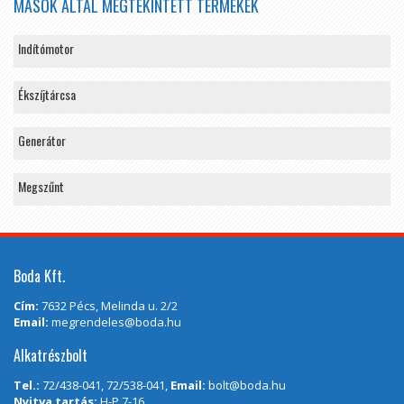
MÁSOK ÁLTAL MEGTEKINTETT TERMÉKEK
Indítómotor
Ékszíjtárcsa
Generátor
Megszűnt
Boda Kft.
Cím:
7632 Pécs, Melinda u. 2/2
Email:
megrendeles@boda.hu
Alkatrészbolt
Tel.:
72/438-041, 72/538-041,
Email:
bolt@boda.hu
Nyitva tartás:
H-P 7-16