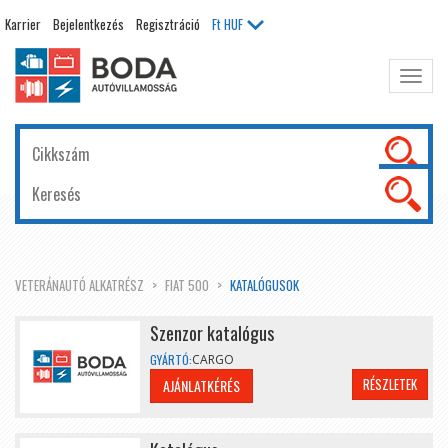
Karrier
Bejelentkezés
Regisztráció
Ft
HUF
Főme
kinyit
VETERÁNAUTÓ ALKATRÉSZ
FIAT 500
KATALÓGUSOK
Szenzor katalógus
GYÁRTÓ:
CARGO
RÉSZLETEK
AJÁNLATKÉRÉS