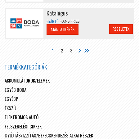
Katalógus
GYÁRTÓ:
HANS PRIES
RÉSZLETEK
AJÁNLATKÉRÉS
1
2
3
TERMÉKKATEGÓRIÁK
AKKUMULÁTOROK/ELEMEK
EGYÉB BODA
EGYÉBP
ÉKSZÍJ
ELEKTROMOS AUTÓ
FELSZERELÉSI CIKKEK
GYÚJTÁS/IZZÍTÁS/BEFECSKENDEZÉS ALKATRÉSZEK