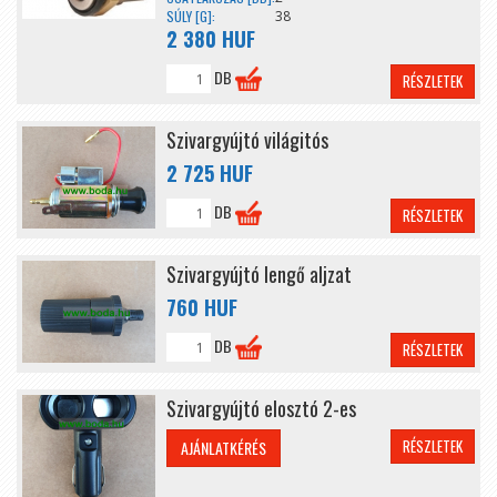
SÚLY [G]:
38
2 380 HUF
DB
RÉSZLETEK
Szivargyújtó világitós
2 725 HUF
DB
RÉSZLETEK
Szivargyújtó lengő aljzat
760 HUF
DB
RÉSZLETEK
Szivargyújtó elosztó 2-es
RÉSZLETEK
AJÁNLATKÉRÉS