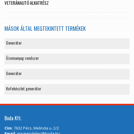
VETERÁNAUTÓ ALKATRÉSZ
MÁSOK ÁLTAL MEGTEKINTETT TERMÉKEK
Generátor
Üzemanyag rendszer
Generátor
Kefekészlet generátor
Boda Kft.
Cím:
7632 Pécs, Melinda u. 2/2
Email:
megrendeles@boda.hu