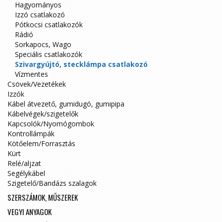
Hagyományos
Izzó csatlakozó
Pótkocsi csatlakozók
Rádió
Sorkapocs, Wago
Speciális csatlakozók
Szivargyújtó, stecklámpa csatlakozó
Vízmentes
Csövek/Vezetékek
Izzók
Kábel átvezető, gumidugó, gumipipa
Kábelvégek/szigetelők
Kapcsolók/Nyomógombok
Kontrollámpák
Kötőelem/Forrasztás
Kürt
Relé/aljzat
Segélykábel
Szigetelő/Bandázs szalagok
SZERSZÁMOK, MŰSZEREK
VEGYI ANYAGOK