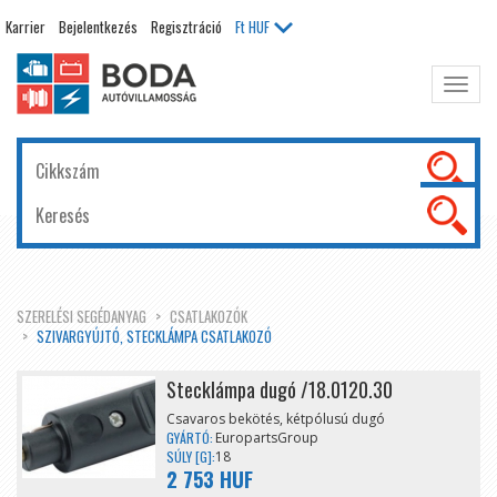
Karrier
Bejelentkezés
Regisztráció
Ft
HUF
Főme
kinyit
SZERELÉSI SEGÉDANYAG
CSATLAKOZÓK
SZIVARGYÚJTÓ, STECKLÁMPA CSATLAKOZÓ
Stecklámpa dugó /18.0120.30
Csavaros bekötés, kétpólusú dugó
GYÁRTÓ:
EuropartsGroup
SÚLY [G]:
18
2 753 HUF