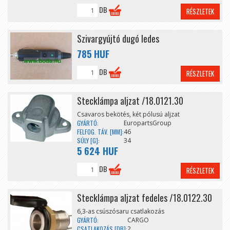
DB
RÉSZLETEK
Szivargyújtó dugó ledes
785 HUF
DB
RÉSZLETEK
Stecklámpa aljzat /18.0121.30
Csavaros bekötés, két pólusú aljzat
GYÁRTÓ:
EuropartsGroup
FELFOG. TÁV. [MM]:
46
SÚLY [G]:
34
5 624 HUF
DB
RÉSZLETEK
Stecklámpa aljzat fedeles /18.0122.30
6,3-as csúszósaru csatlakozás
GYÁRTÓ:
CARGO
CSATLAKOZÁS [DB]:
2