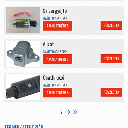
Szivargyújtó
GYÁRTÓ:
CARGO
RÉSZLETEK
AJÁNLATKÉRÉS
Aljzat
GYÁRTÓ:
CARGO
RÉSZLETEK
AJÁNLATKÉRÉS
Csatlakozó
GYÁRTÓ:
CARGO
RÉSZLETEK
AJÁNLATKÉRÉS
1
2
TERMÉKKATEGÓRIÁK