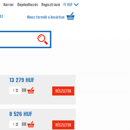
Karrier
Bejelentkezés
Regisztráció
Ft
HUF
AT
Nincs termék a kosárban
13 279 HUF
DB
RÉSZLETEK
8 526 HUF
DB
RÉSZLETEK