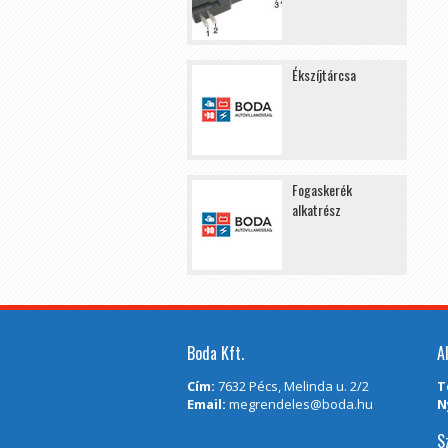
Ékszíjtárcsa
Fogaskerék
alkatrész
Boda Kft.
A
Cím:
7632 Pécs, Melinda u. 2/2
T
Email:
megrendeles@boda.hu
N
S