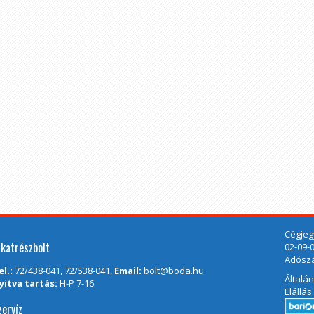
Cégjeg
lkatrészbolt
02-09-
Adószá
el.:
72/438-041, 72/538-041,
Email:
bolt@boda.hu
Általá
yitva tartás:
H-P 7-16
Elállás
zervíz