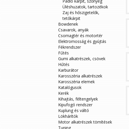
Padló kárpit, szőnyeg
Üléshuzatok, tartozékok
Zaj és hőszigetelők,
tetőkárpit
Bowdenek
Csavarok, anyák
Csomagtér és motortér
Elektromosság és gyújtás
Fékrendszer
Fűtés
Gumi alkatrészek, csövek
Hűtés
Karburátor
Karosszéria alkatrészek
Karosszéria elemek
Katalógusok
Kerék
Kihajtás, féltengelyek
Kipufogó rendszer
Kuplung és váltó
Lökhárítók
Motor alkatrészek tömítések
Tuning