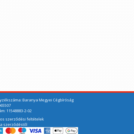
yzékszáma: Baranya Megyei Cégbíróság
065507
m: 11548883-2-02
nos szerződési feltételek
 a szerződéstől