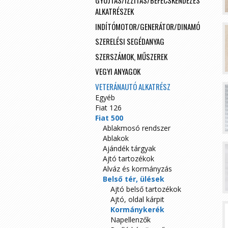
GYÚJTÁS/IZZÍTÁS/BEFECSKENDEZÉS
ALKATRÉSZEK
INDÍTÓMOTOR/GENERÁTOR/DINAMÓ
SZERELÉSI SEGÉDANYAG
SZERSZÁMOK, MŰSZEREK
VEGYI ANYAGOK
VETERÁNAUTÓ ALKATRÉSZ
Egyéb
Fiat 126
Fiat 500
Ablakmosó rendszer
Ablakok
Ajándék tárgyak
Ajtó tartozékok
Alváz és kormányzás
Belső tér, ülések
Ajtó belső tartozékok
Ajtó, oldal kárpit
Kormánykerék
Napellenzők