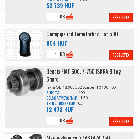
52 739 HUF
DB
RÉSZLETEK
Gumipipa inditómotorhoz Fiat 500
804 HUF
DB
RÉSZLETEK
Bendix FIAT 600, Z-750 ISKRA 8 fog
6horo
Iskra OE: 18.900.382 Starter: 10.130.100
SÚLY [G]:
400
BELSŐ ÁTMÉRŐ [MM]:
11,50
TELJES HOSSZ [MM]:
63
12 473 HUF
DB
RÉSZLETEK
Mágneskapcsoló ZASTAVA 750