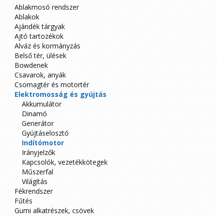
Ablakmosó rendszer
Ablakok
Ajándék tárgyak
Ajtó tartozékok
Alváz és kormányzás
Belső tér, ülések
Bowdenek
Csavarok, anyák
Csomagtér és motortér
Elektromosság és gyújtás
Akkumulátor
Dinamó
Generátor
Gyújtáselosztó
Indítómotor
Irányjelzők
Kapcsolók, vezetékkötegek
Műszerfal
Világítás
Fékrendszer
Fűtés
Gumi alkatrészek, csövek