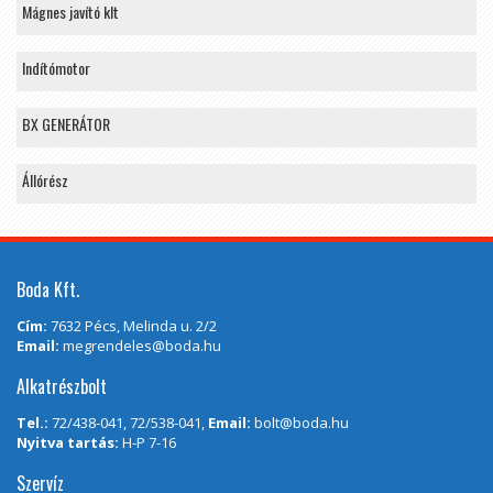
Mágnes javító klt
Indítómotor
BX GENERÁTOR
Állórész
Boda Kft.
Cím:
7632 Pécs, Melinda u. 2/2
Email:
megrendeles@boda.hu
Alkatrészbolt
Tel.:
72/438-041, 72/538-041,
Email:
bolt@boda.hu
Nyitva tartás:
H-P 7-16
Szervíz