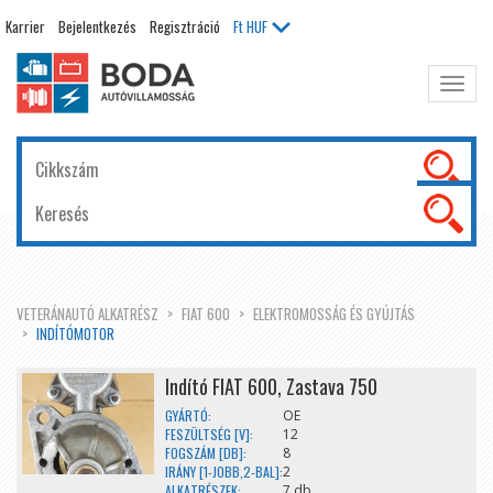
Karrier
Bejelentkezés
Regisztráció
Ft
HUF
Főme
kinyit
VETERÁNAUTÓ ALKATRÉSZ
FIAT 600
ELEKTROMOSSÁG ÉS GYÚJTÁS
INDÍTÓMOTOR
Indító FIAT 600, Zastava 750
GYÁRTÓ:
OE
FESZÜLTSÉG [V]:
12
FOGSZÁM [DB]:
8
IRÁNY [1-JOBB,2-BAL]:
2
ALKATRÉSZEK:
7 db