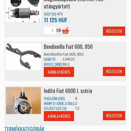
utángyártott
SÚLY [G]:
475
11 125 HUF
DB
RÉSZLETEK
Bendixvilla Fiat 600, 850
Bendixvilla Fiat 600, 850
GYÁRTÓ:
CARGO
HOSSZ [MM]:
86.2
RÉSZLETEK
AJÁNLATKÉRÉS
Indító Fiat 600D I. széria
FOGSZÁM [DB]:
8
IRÁNY [1-JOBB,2-BAL]:
2
FESZÜLTSÉG [V]:
12
RÉSZLETEK
AJÁNLATKÉRÉS
TERMÉKKATEGÓRIÁK