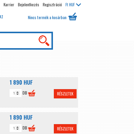
Karrier
Bejelentkezés
Regisztráció
Ft
HUF
AT
Nincs termék a kosárban
1 890 HUF
DB
RÉSZLETEK
1 890 HUF
DB
RÉSZLETEK