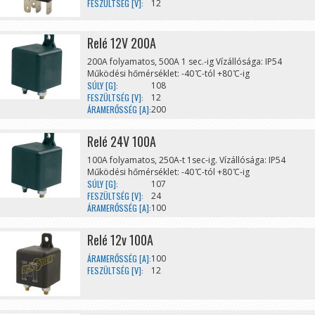
FESZÜLTSÉG [V]:
12
Relé 12V 200A
200A folyamatos, 500A 1 sec.-ig Vízállósága: IP54
Működési hőmérséklet: -40 ̊C-tól +80 ̊C-ig
SÚLY [G]:
108
FESZÜLTSÉG [V]:
12
ÁRAMERŐSSÉG [A]:
200
Relé 24V 100A
100A folyamatos, 250A-t 1sec-ig. Vízállósága: IP54
Működési hőmérséklet: -40 ̊C-tól +80 ̊C-ig
SÚLY [G]:
107
FESZÜLTSÉG [V]:
24
ÁRAMERŐSSÉG [A]:
100
Relé 12v 100A
ÁRAMERŐSSÉG [A]:
100
FESZÜLTSÉG [V]:
12