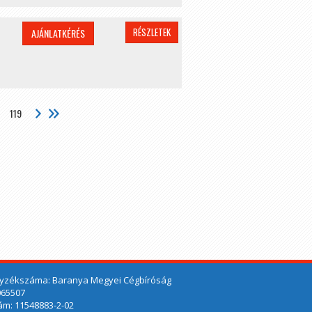
RÉSZLETEK
AJÁNLATKÉRÉS
119
yzékszáma: Baranya Megyei Cégbíróság
065507
m: 11548883-2-02