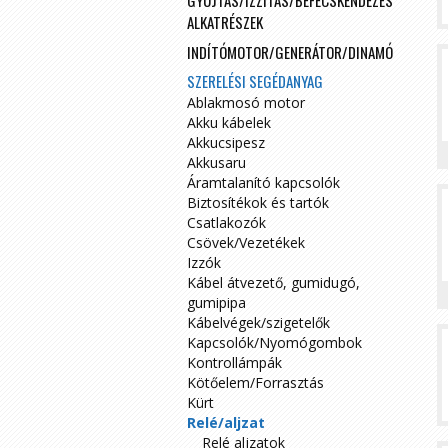
GYÚJTÁS/IZZÍTÁS/BEFECSKENDEZÉS
ALKATRÉSZEK
INDÍTÓMOTOR/GENERÁTOR/DINAMÓ
SZERELÉSI SEGÉDANYAG
Ablakmosó motor
Akku kábelek
Akkucsipesz
Akkusaru
Áramtalanító kapcsolók
Biztosítékok és tartók
Csatlakozók
Csövek/Vezetékek
Izzók
Kábel átvezető, gumidugó,
gumipipa
Kábelvégek/szigetelők
Kapcsolók/Nyomógombok
Kontrollámpák
Kötőelem/Forrasztás
Kürt
Relé/aljzat
Relé aljzatok