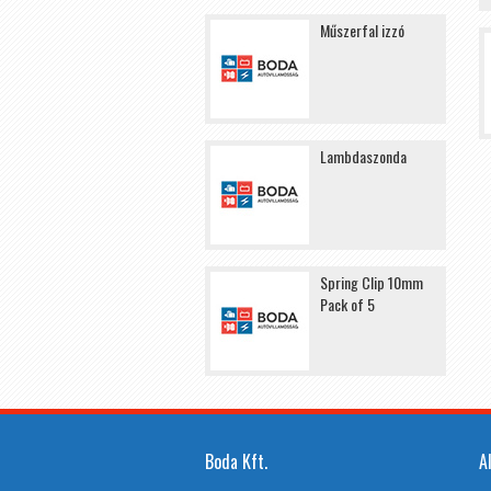
Műszerfal izzó
Lambdaszonda
Spring Clip 10mm
Pack of 5
Boda Kft.
A