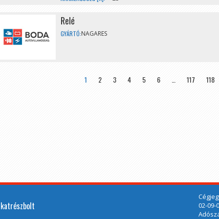
Relé
GYÁRTÓ:
NAGARES
>
»
1
2
3
4
5
6
…
117
118
Cégjeg
lkatrészbolt
02-09-
Adószá