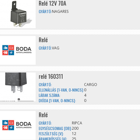
Relé 12V 70A
GYÁRTÓ:
NAGARES
Relé
GYÁRTÓ:
VAG
relé 160311
GYÁRTÓ:
CARGO
ELLENÁLLÁS [1-VAN, 0-NINCS]:
0
LÁBAK SZÁMA:
4
DIÓDA [1-VAN, 0-NINCS]:
0
Relé
GYÁRTÓ:
RIPCA
EGYSÉGCSOMAG [DB]:
200
FESZÜLTSÉG [V]:
12
ÁRAMERŐSSÉG [A]:
25