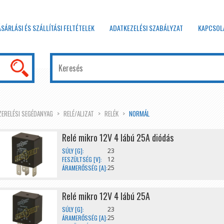
ÁSÁRLÁSI ÉS SZÁLLÍTÁSI FELTÉTELEK
ADATKEZELÉSI SZABÁLYZAT
KAPCSOL
ZERELÉSI SEGÉDANYAG
RELÉ/ALJZAT
RELÉK
NORMÁL
Relé mikro 12V 4 lábú 25A diódás
SÚLY [G]:
23
FESZÜLTSÉG [V]:
12
ÁRAMERŐSSÉG [A]:
25
Relé mikro 12V 4 lábú 25A
SÚLY [G]:
23
ÁRAMERŐSSÉG [A]:
25