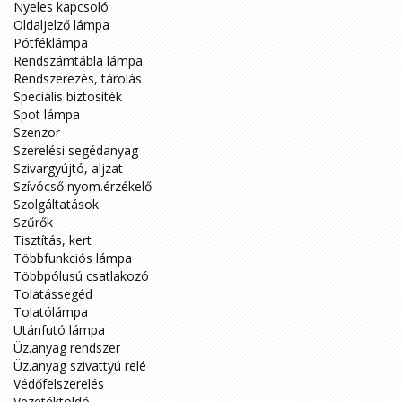
Nyeles kapcsoló
Oldaljelző lámpa
Pótféklámpa
Rendszámtábla lámpa
Rendszerezés, tárolás
Speciális biztosíték
Spot lámpa
Szenzor
Szerelési segédanyag
Szivargyújtó, aljzat
Szívócső nyom.érzékelő
Szolgáltatások
Szűrők
Tisztítás, kert
Többfunkciós lámpa
Többpólusú csatlakozó
Tolatássegéd
Tolatólámpa
Utánfutó lámpa
Üz.anyag rendszer
Üz.anyag szivattyú relé
Védőfelszerelés
Vezetéktoldó