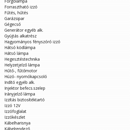
Forgólámpa
Forrasztható izzó
Fűtés, hűtés
Garázsipar
Gégecső
Generátor egyéb alk.
Gyújtás alkatrész
Hagyományos fényszóró izzó
Hátsó ködlámpa
Hátsó lámpa
Hegesztéstechnika
Helyzetjelző lámpa
Hűtő-, fűtőmotor
Húzó- nyomókapcsoló
Indító egyéb alk.
Injektor befecs.szelep
Irányjelző lámpa
Izzítás biztosítéktartó
Izzó 12V
Izzófoglalat
Izzókészlet
Kábelharisnya
Kábelrendező