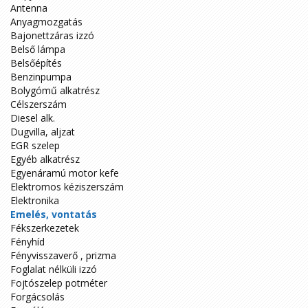
Antenna
Anyagmozgatás
Bajonettzáras izzó
Belső lámpa
Belsőépítés
Benzinpumpa
Bolygómű alkatrész
Célszerszám
Diesel alk.
Dugvilla, aljzat
EGR szelep
Egyéb alkatrész
Egyenáramú motor kefe
Elektromos kéziszerszám
Elektronika
Emelés, vontatás
Fékszerkezetek
Fényhíd
Fényvisszaverő , prizma
Foglalat nélküli izzó
Fojtószelep potméter
Forgácsolás