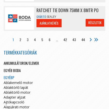
RATCHET TIE DOWN 75MM X 8MTR PO
GYÁRTÓ:
SEALEY
RÉSZLETEK
AJÁNLATKÉRÉS
1
2
3
4
5
6
…
42
43
44
TERMÉKKATEGÓRIÁK
AKKUMULÁTOROK/ELEMEK
EGYÉB BODA
EGYÉBP
Ablakemelő motor
Ablaktörlő lapát
Ablaktörlő motor
Adapter aljzat
Ajtókapcsoló
Alapjárati motor