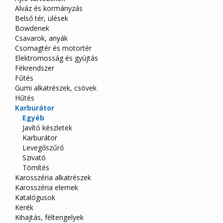
Alváz és kormányzás
Belső tér, ülések
Bowdenek
Csavarok, anyák
Csomagtér és motortér
Elektromosság és gyújtás
Fékrendszer
Fűtés
Gumi alkatrészek, csövek
Hűtés
Karburátor
Egyéb
Javító készletek
Karburátor
Levegőszűrő
Szivató
Tömítés
Karosszéria alkatrészek
Karosszéria elemek
Katalógusok
Kerék
Kihajtás, féltengelyek