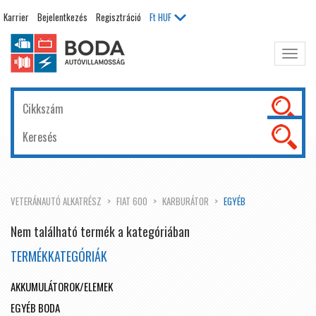
Karrier
Bejelentkezés
Regisztráció
Ft
HUF
Főme
kinyit
VETERÁNAUTÓ ALKATRÉSZ
FIAT 600
KARBURÁTOR
EGYÉB
Nem található termék a kategóriában
TERMÉKKATEGÓRIÁK
AKKUMULÁTOROK/ELEMEK
EGYÉB BODA