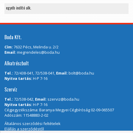
egyéb indító alk.
Boda Kft.
Cím:
7632 Pécs, Melinda u. 2/2
Email:
megrendeles@boda.hu
Alkatrészbolt
Tel.:
72/438-041, 72/538-041,
Email:
bolt@boda.hu
Nyitva tartás:
H-P 7-16
Szervíz
Tel.:
72/538-042,
Email:
szerviz@boda.hu
Nyitva tartás:
H-P 7-16
Cégjegyzékszáma: Baranya Megyei Cégbíróság 02-09-065507
Adószám: 11548883-2-02
Általános szerződési feltételek
Elállás a szerződéstől