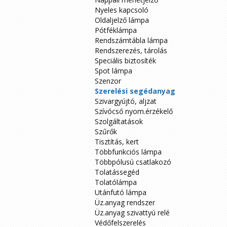
Nyeles kapcsoló
Oldaljelző lámpa
Pótféklámpa
Rendszámtábla lámpa
Rendszerezés, tárolás
Speciális biztosíték
Spot lámpa
Szenzor
Szerelési segédanyag
Szivargyújtó, aljzat
Szívócső nyom.érzékelő
Szolgáltatások
Szűrők
Tisztítás, kert
Többfunkciós lámpa
Többpólusú csatlakozó
Tolatássegéd
Tolatólámpa
Utánfutó lámpa
Üz.anyag rendszer
Üz.anyag szivattyú relé
Védőfelszerelés