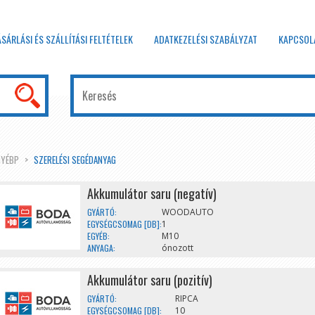
ÁSÁRLÁSI ÉS SZÁLLÍTÁSI FELTÉTELEK
ADATKEZELÉSI SZABÁLYZAT
KAPCSOL
GYÉBP
SZERELÉSI SEGÉDANYAG
Akkumulátor saru (negatív)
GYÁRTÓ:
WOODAUTO
EGYSÉGCSOMAG [DB]:
1
EGYÉB:
M10
ANYAGA:
ónozott
Akkumulátor saru (pozitív)
GYÁRTÓ:
RIPCA
EGYSÉGCSOMAG [DB]:
10