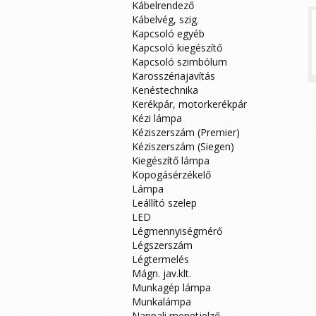
Kábelrendező
Kábelvég, szig.
Kapcsoló egyéb
Kapcsoló kiegészítő
Kapcsoló szimbólum
Karosszériajavítás
Kenéstechnika
Kerékpár, motorkerékpár
>
Kézi lámpa
Kéziszerszám (Premier)
Kéziszerszám (Siegen)
Kiegészítő lámpa
Kopogásérzékelő
Lámpa
Leállító szelep
LED
Légmennyiségmérő
Légszerszám
Légtermelés
Mágn. jav.klt.
Munkagép lámpa
Munkalámpa
Nappali menetjelző