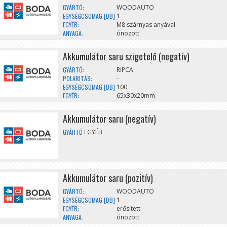
GYÁRTÓ:
WOODAUTO
EGYSÉGCSOMAG [DB]:
1
EGYÉB:
M8 szárnyas anyával
ANYAGA:
ónozott
Akkumulátor saru szigetelő (negatív)
GYÁRTÓ:
RIPCA
POLARITÁS:
-
EGYSÉGCSOMAG [DB]:
100
EGYÉB:
65x30x20mm
Akkumulátor saru (negatív)
GYÁRTÓ:
EGYÉB
Akkumulátor saru (pozitív)
GYÁRTÓ:
WOODAUTO
EGYSÉGCSOMAG [DB]:
1
EGYÉB:
erősített
ANYAGA:
ónozott