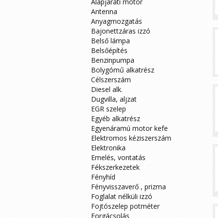
Alapjárati motor
Antenna
Anyagmozgatás
Bajonettzáras izzó
Belső lámpa
Belsőépítés
Benzinpumpa
Bolygómű alkatrész
Célszerszám
Diesel alk.
Dugvilla, aljzat
EGR szelep
Egyéb alkatrész
Egyenáramú motor kefe
Elektromos kéziszerszám
Elektronika
Emelés, vontatás
Fékszerkezetek
Fényhíd
Fényvisszaverő , prizma
Foglalat nélküli izzó
Fojtószelep potméter
Forgácsolás