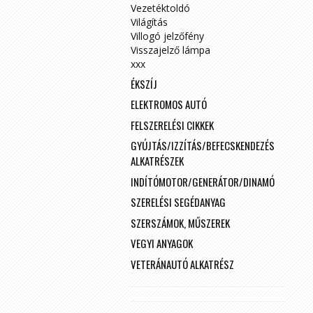
Vezetéktoldó
Világítás
Villogó jelzőfény
Visszajelző lámpa
xxx
ÉKSZÍJ
ELEKTROMOS AUTÓ
FELSZERELÉSI CIKKEK
GYÚJTÁS/IZZÍTÁS/BEFECSKENDEZÉS
ALKATRÉSZEK
INDÍTÓMOTOR/GENERÁTOR/DINAMÓ
SZERELÉSI SEGÉDANYAG
SZERSZÁMOK, MŰSZEREK
VEGYI ANYAGOK
VETERÁNAUTÓ ALKATRÉSZ