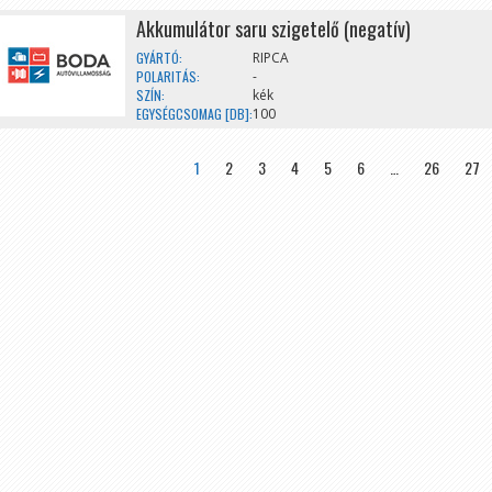
Akkumulátor saru szigetelő (negatív)
GYÁRTÓ:
RIPCA
POLARITÁS:
-
SZÍN:
kék
EGYSÉGCSOMAG [DB]:
100
»
1
2
3
4
5
6
…
26
27