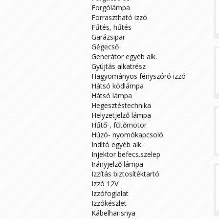
Forgólámpa
Forrasztható izzó
Fűtés, hűtés
Garázsipar
Gégecső
Generátor egyéb alk.
Gyújtás alkatrész
Hagyományos fényszóró izzó
Hátsó ködlámpa
Hátsó lámpa
Hegesztéstechnika
Helyzetjelző lámpa
Hűtő-, fűtőmotor
Húzó- nyomókapcsoló
Indító egyéb alk.
Injektor befecs.szelep
Irányjelző lámpa
Izzítás biztosítéktartó
Izzó 12V
Izzófoglalat
Izzókészlet
Kábelharisnya