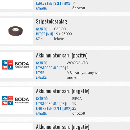
KERESZTMETSZET [MM2]:
35
ANYAGA:
ónozott
Szigetelöszalag
GYÁRTÓ:
CARGO
MÉRET [MM]:
19 x 25000
SZÍN:
fekete
Akkumulátor saru (pozitív)
GYÁRTÓ:
WOODAUTO
EGYSÉGCSOMAG [DB]:
1
EGYÉB:
M8 szárnyas anyával
ANYAGA:
ónozott
Akkumulátor saru (negatív)
GYÁRTÓ:
RIPCA
EGYSÉGCSOMAG [DB]:
10
KERESZTMETSZET [MM2]:
25
ANYAGA:
ónozott
Akkumulátor saru (negatív)