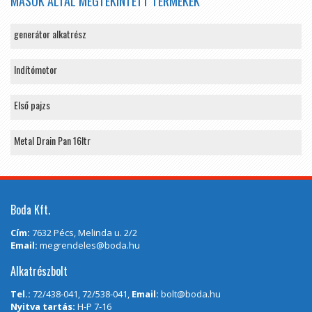
MÁSOK ÁLTAL MEGTEKINTETT TERMÉKEK
generátor alkatrész
Indítómotor
Első pajzs
Metal Drain Pan 16ltr
Boda Kft.
Cím:
7632 Pécs, Melinda u. 2/2
Email:
megrendeles@boda.hu
Alkatrészbolt
Tel.:
72/438-041, 72/538-041,
Email:
bolt@boda.hu
Nyitva tartás:
H-P 7-16