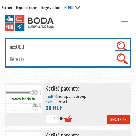
Karrier
Bejelentkezés
Regisztráció
Ft
HUF
Főme
kinyit
Kötöző patenttal
GYÁRTÓ:
EuropartsGroup
SZÍN:
Fekete
38 HUF
DB
RÉSZLETEK
Kötöző patenttal