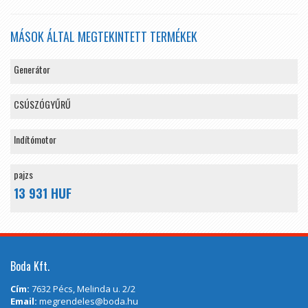
MÁSOK ÁLTAL MEGTEKINTETT TERMÉKEK
Generátor
CSÚSZÓGYŰRŰ
Indítómotor
pajzs
13 931 HUF
Boda Kft.
Cím:
7632 Pécs, Melinda u. 2/2
Email:
megrendeles@boda.hu