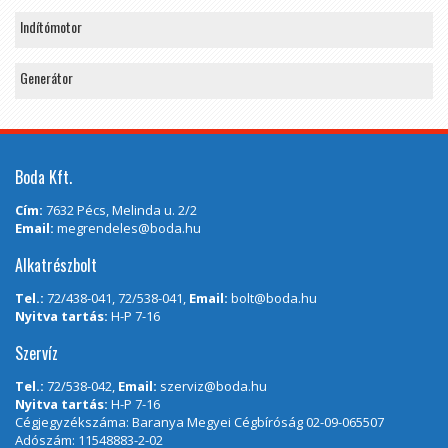
Indítómotor
Generátor
Boda Kft.
Cím:
7632 Pécs, Melinda u. 2/2
Email:
megrendeles@boda.hu
Alkatrészbolt
Tel.:
72/438-041, 72/538-041,
Email:
bolt@boda.hu
Nyitva tartás:
H-P 7-16
Szervíz
Tel.:
72/538-042,
Email:
szerviz@boda.hu
Nyitva tartás:
H-P 7-16
Cégjegyzékszáma: Baranya Megyei Cégbíróság 02-09-065507
Adószám: 11548883-2-02