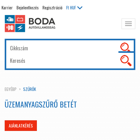
Karrier
Bejelentkezés
Regisztráció
Ft
HUF
Főme
kinyit
EGYÉBP
SZŰRŐK
ÜZEMANYAGSZŰRŐ BETÉT
AJÁNLATKÉRÉS