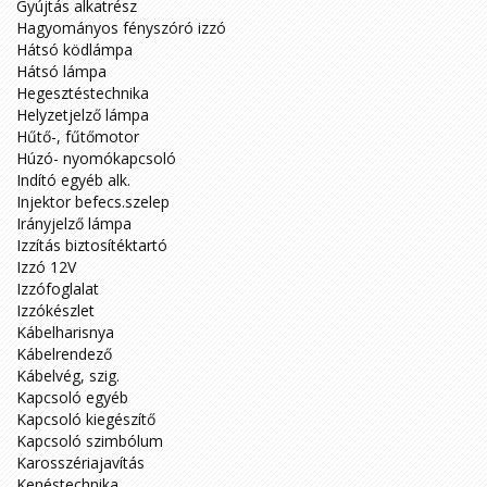
Gyújtás alkatrész
Hagyományos fényszóró izzó
Hátsó ködlámpa
Hátsó lámpa
Hegesztéstechnika
Helyzetjelző lámpa
Hűtő-, fűtőmotor
Húzó- nyomókapcsoló
Indító egyéb alk.
Injektor befecs.szelep
Irányjelző lámpa
Izzítás biztosítéktartó
Izzó 12V
Izzófoglalat
Izzókészlet
Kábelharisnya
Kábelrendező
Kábelvég, szig.
Kapcsoló egyéb
Kapcsoló kiegészítő
Kapcsoló szimbólum
Karosszériajavítás
Kenéstechnika