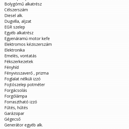
Bolygómű alkatrész
Célszerszám
Diesel alk.
Dugvilla, aljzat
EGR szelep
Egyéb alkatrész
Egyenáramú motor kefe
Elektromos kéziszerszám
Elektronika
Emelés, vontatás
Fékszerkezetek
Fényhíd
Fényvisszaverő , prizma
Foglalat nélküli izzó
Fojtószelep potméter
Forgácsolás
Forgólámpa
Forrasztható izzó
Fűtés, hűtés
Garázsipar
Gégecső
Generátor egyéb alk.