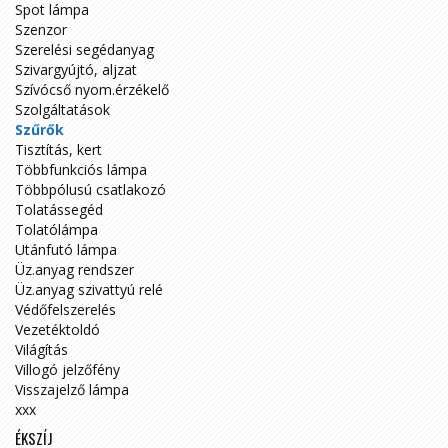
Spot lámpa
Szenzor
Szerelési segédanyag
Szivargyújtó, aljzat
Szívócső nyom.érzékelő
Szolgáltatások
Szűrők
Tisztítás, kert
Többfunkciós lámpa
Többpólusú csatlakozó
Tolatássegéd
Tolatólámpa
Utánfutó lámpa
Üz.anyag rendszer
Üz.anyag szivattyú relé
Védőfelszerelés
Vezetéktoldó
Világítás
Villogó jelzőfény
Visszajelző lámpa
xxx
ÉKSZÍJ