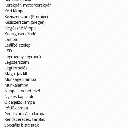
Kerékpár, motorkerékpár
Kézi lámpa
Kéziszerszám (Premier)
Kéziszerszám (Siegen)
Kiegészítő lámpa
Kopogásérzékelő
Lámpa
Leállító szelep
LED
Légmennyiségmérő
Légszerszám
Légtermelés
Mágn. jav.klt.
Munkagép lámpa
Munkalámpa
Nappali menetjelző
Nyeles kapcsoló
Oldaljelző lámpa
Pótféklámpa
Rendszámtábla lámpa
Rendszerezés, tárolás
Speciális biztosíték