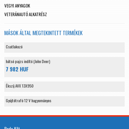
VEGYI ANYAGOK
VETERÁNAUTÓ ALKATRÉSZ
MÁSOK ÁLTAL MEGTEKINTETT TERMÉKEK
Csatlakozó
hátsó pajzs indító (John Deer)
7 982 HUF
Ékszíj AVX 13X950
Gyújtótrafó 12 V hagyományos
Boda Kft.