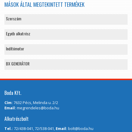
MÁSOK ÁLTAL MEGTEKINTETT TERMÉKEK
Szerszám
Egyéb alkatrész
Indítómotor
BX GENERÁTOR
Boda Kft.
Cím:
7632 Pécs, Melinda u. 2/2
Email:
megrendeles@boda.hu
Alkatrészbolt
Tel.:
72/438-041, 72/538-041,
Email:
bolt@boda.hu