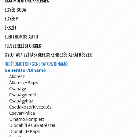
AKKUMULÁTOROK/ELEMEK
EGYÉB BODA
EGYÉBP
ÉKSZÍJ
ELEKTROMOS AUTÓ
FELSZERELÉSI CIKKEK
GYÚJTÁS/IZZÍTÁS/BEFECSKENDEZÉS ALKATRÉSZEK
INDÍTÓMOTOR/GENERÁTOR/DINAMÓ
Generátor/Dinamó
Állórész
Állórész+Pajzs
Csapágy
Csapágyfedél
Csapágyház
Csatlakozó/Kivezetés
Csavar/Pálca
Dinamó komplett
Diódahíd és alkatrészei
Diódahíd+Pajzs