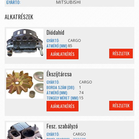
GYÁRTÓ:
MITSUBISHI
ALKATRÉSZEK
Diódahíd
GYÁRTÓ:
CARGO
ÁTMÉRŐ [MM]:
85
RÉSZLETEK
AJÁNLATKÉRÉS
Ékszíjtárcsa
GYÁRTÓ:
CARGO
BORDA SZÁM [DB]:
1
ÁTMÉRŐ [MM]:
74
TENGELY MÉRET [MM]:
15
RÉSZLETEK
AJÁNLATKÉRÉS
Fesz. szabályzó
GYÁRTÓ:
CARGO