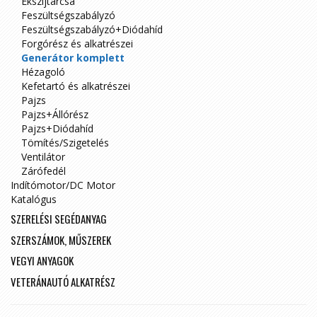
Ékszíjtárcsa
Feszültségszabályzó
Feszültségszabályzó+Diódahíd
Forgórész és alkatrészei
Generátor komplett
Hézagoló
Kefetartó és alkatrészei
Pajzs
Pajzs+Állórész
Pajzs+Diódahíd
Tömítés/Szigetelés
Ventilátor
Zárófedél
Indítómotor/DC Motor
Katalógus
SZERELÉSI SEGÉDANYAG
SZERSZÁMOK, MŰSZEREK
VEGYI ANYAGOK
VETERÁNAUTÓ ALKATRÉSZ