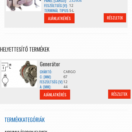
PANEL [CARGO]:
232608
FESZÜLTSÉG [V]:
12
TERMINÁL TIPUS:
S-L
RÉSZLETEK
AJÁNLATKÉRÉS
HELYETTESÍTŐ TERMÉKEK
Generátor
GYÁRTÓ:
CARGO
C: [MM]:
67
FESZÜLTSÉG [V]:
12
A: [MM]:
44
RÉSZLETEK
AJÁNLATKÉRÉS
TERMÉKKATEGÓRIÁK