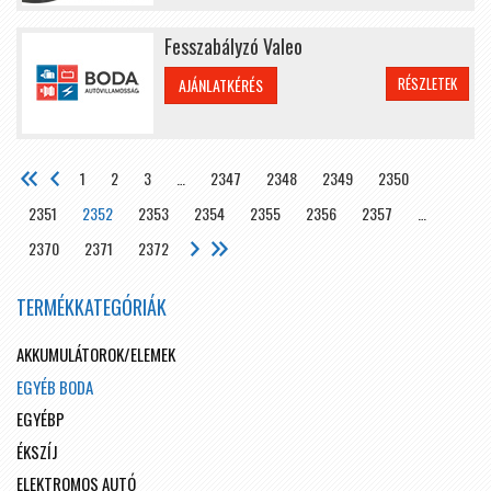
Fesszabályzó Valeo
RÉSZLETEK
AJÁNLATKÉRÉS
1
2
3
…
2347
2348
2349
2350
2351
2352
2353
2354
2355
2356
2357
…
2370
2371
2372
TERMÉKKATEGÓRIÁK
AKKUMULÁTOROK/ELEMEK
EGYÉB BODA
EGYÉBP
ÉKSZÍJ
ELEKTROMOS AUTÓ