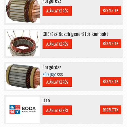
Forgórész
RÉSZLETEK
AJÁNLATKÉRÉS
Ćllórész Bosch generátor kompakt
RÉSZLETEK
AJÁNLATKÉRÉS
Forgórész
SÚLY [G]:
1000
RÉSZLETEK
AJÁNLATKÉRÉS
Izzó
RÉSZLETEK
AJÁNLATKÉRÉS