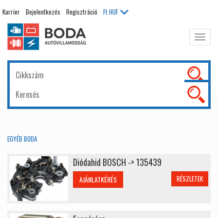
Karrier
Bejelentkezés
Regisztráció
Ft
HUF
Főme
kinyit
EGYÉB BODA
Diódahid BOSCH -> 135439
RÉSZLETEK
AJÁNLATKÉRÉS