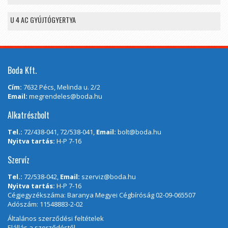
U 4 AC GYÚJTÓGYERTYA
Boda Kft.
Cím:
7632 Pécs, Melinda u. 2/2
Email:
megrendeles@boda.hu
Alkatrészbolt
Tel.:
72/438-041, 72/538-041,
Email:
bolt@boda.hu
Nyitva tartás:
H-P 7-16
Szervíz
Tel.:
72/538-042,
Email:
szerviz@boda.hu
Nyitva tartás:
H-P 7-16
Cégjegyzékszáma: Baranya Megyei Cégbíróság 02-09-065507
Adószám: 11548883-2-02
Általános szerződési feltételek
Elállás a szerződéstől